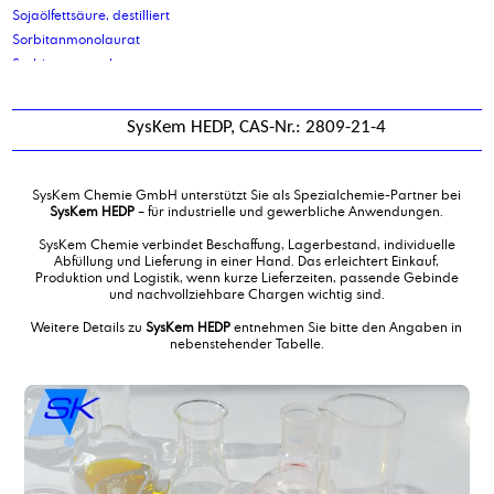
Sojaölfettsäure, destilliert
Sorbitanmonolaurat
Sorbitanmonooleat
Sorbitanmonooleat ethoxyliert
Sorbitanmonostearat
SysKem HEDP, CAS-Nr.: 2809-21-4
Sorbitol 70%ige Lösung
Stearinsäure
Stearinsäure-pflanzlich Typ V
SysKem Chemie GmbH unterstützt Sie als Spezialchemie-Partner bei
Stearylalkohol
SysKem HEDP
– für industrielle und gewerbliche Anwendungen.
Stearylamin
SysKem Chemie verbindet Beschaffung, Lagerbestand, individuelle
Stearylamin, destilliert
Abfüllung und Lieferung in einer Hand. Das erleichtert Einkauf,
Produktion und Logistik, wenn kurze Lieferzeiten, passende Gebinde
SysKem Bio-Lackentferner
und nachvollziehbare Chargen wichtig sind.
SysKem BT 1000 Flocken
Weitere Details zu
SysKem HEDP
entnehmen Sie bitte den Angaben in
SysKem BT 1000 Granulat
nebenstehender Tabelle.
SysKem Emulgator 07
SysKem EO/PO 50-B-46
Syskem FA 13 EOB
SysKem FLK 8
SysKem Flockungsmittel P100
SysKem Glue Cleaner