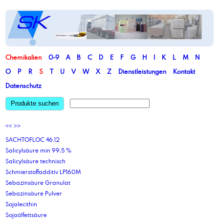
Chemikalien
0-9
A
B
C
D
E
F
G
H
I
K
L
M
N
O
P
R
S
T
U
V
W
X
Z
Dienstleistungen
Kontakt
Datenschutz
Produkte suchen
<<
>>
SACHTOFLOC 46.12
Salicylsäure min 99,5 %
Salicylsäure technisch
Schmierstoffadditiv LP160M
Sebazinsäure Granulat
Sebazinsäure Pulver
Sojalecithin
Sojaölfettsäure