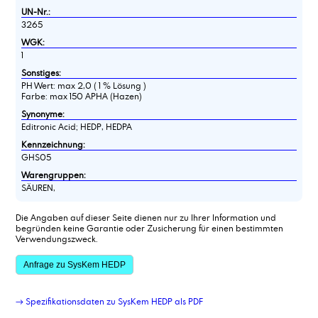
UN-Nr.:
3265
WGK:
1
Sonstiges:
PH Wert: max 2,0 ( 1 % Lösung )
Farbe: max 150 APHA (Hazen)
Synonyme:
Editronic Acid; HEDP, HEDPA
Kennzeichnung:
GHS05
Warengruppen:
SÄUREN,
Die Angaben auf dieser Seite dienen nur zu Ihrer Information und
begründen keine Garantie oder Zusicherung für einen bestimmten
Verwendungszweck.
Anfrage zu SysKem HEDP
→ Spezifikationsdaten zu SysKem HEDP als PDF