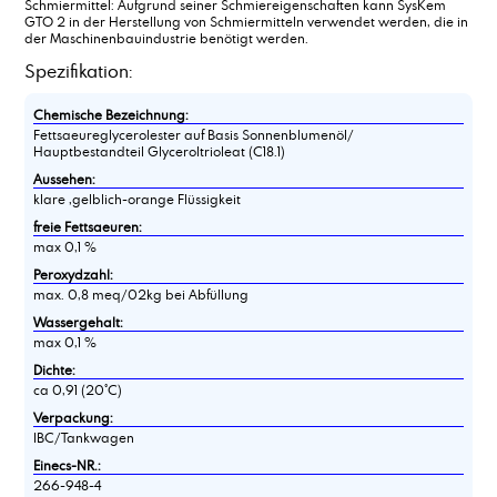
Schmiermittel: Aufgrund seiner Schmiereigenschaften kann SysKem
GTO 2 in der Herstellung von Schmiermitteln verwendet werden, die in
der Maschinenbauindustrie benötigt werden.
Spezifikation:
Chemische Bezeichnung:
Fettsaeureglycerolester auf Basis Sonnenblumenöl/
Hauptbestandteil Glyceroltrioleat (C18.1)
Aussehen:
klare ,gelblich-orange Flüssigkeit
freie Fettsaeuren:
max 0,1 %
Peroxydzahl:
max. 0,8 meq/02kg bei Abfüllung
Wassergehalt:
max 0,1 %
Dichte:
ca 0,91 (20°C)
Verpackung:
IBC/Tankwagen
Einecs-NR.:
266-948-4