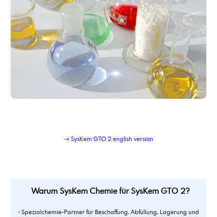
SysKem GTO 2
SysKem HEDP
SysKem KE 1100
SysKem Korrosionsinhibitor ITD
Syskem Lubricant Additiv 11
SysKem PBTC
SysKem TT 1000
SysKem TT 500
→ SysKem GTO 2 english version
Warum SysKem Chemie für SysKem GTO 2?
• Spezialchemie-Partner für Beschaffung, Abfüllung, Lagerung und