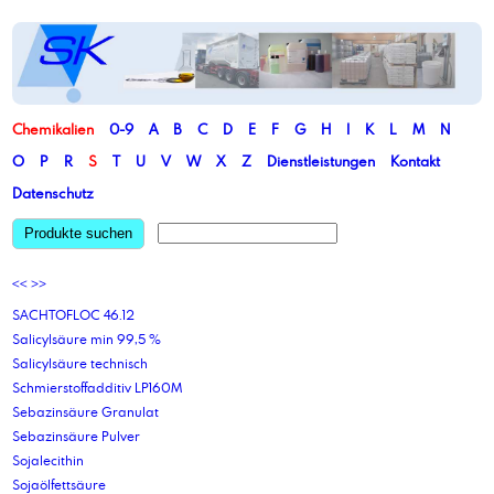
Chemikalien
0-9
A
B
C
D
E
F
G
H
I
K
L
M
N
O
P
R
S
T
U
V
W
X
Z
Dienstleistungen
Kontakt
Datenschutz
Produkte suchen
<<
>>
SACHTOFLOC 46.12
Salicylsäure min 99,5 %
Salicylsäure technisch
Schmierstoffadditiv LP160M
Sebazinsäure Granulat
Sebazinsäure Pulver
Sojalecithin
Sojaölfettsäure