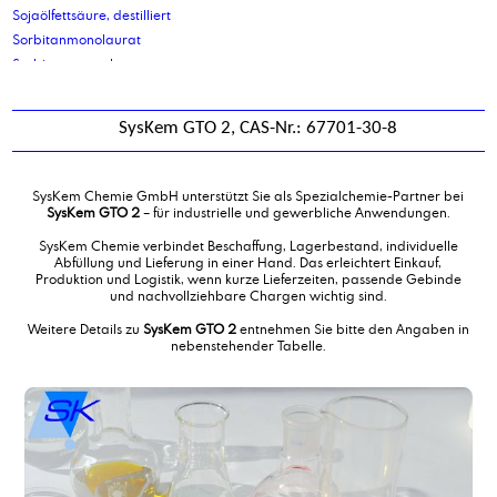
Sojaölfettsäure, destilliert
Sorbitanmonolaurat
Sorbitanmonooleat
Sorbitanmonooleat ethoxyliert
Sorbitanmonostearat
SysKem GTO 2, CAS-Nr.: 67701-30-8
Sorbitol 70%ige Lösung
Stearinsäure
Stearinsäure-pflanzlich Typ V
SysKem Chemie GmbH unterstützt Sie als Spezialchemie-Partner bei
Stearylalkohol
SysKem GTO 2
– für industrielle und gewerbliche Anwendungen.
Stearylamin
SysKem Chemie verbindet Beschaffung, Lagerbestand, individuelle
Stearylamin, destilliert
Abfüllung und Lieferung in einer Hand. Das erleichtert Einkauf,
Produktion und Logistik, wenn kurze Lieferzeiten, passende Gebinde
SysKem Bio-Lackentferner
und nachvollziehbare Chargen wichtig sind.
SysKem BT 1000 Flocken
Weitere Details zu
SysKem GTO 2
entnehmen Sie bitte den Angaben in
SysKem BT 1000 Granulat
nebenstehender Tabelle.
SysKem Emulgator 07
SysKem EO/PO 50-B-46
Syskem FA 13 EOB
SysKem FLK 8
SysKem Flockungsmittel P100
SysKem Glue Cleaner