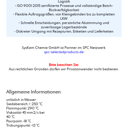
Logistik
• ISO 9001:2015 zertifizierte Prozesse und vollständige Batch-
Rückverfolgbarkeit
• Flexible Auftragsgrößen, von Kleingebinden bis zu kompletten
LKW
• Schnelle Entscheidungen, persönliche Abstimmung und
zuverlässige Lagerbestände
• Diskreter Umgang mit Rezepturen, Etiketten und Lieferketten
SysKem Chemie GmbH ist Partner im SPC Netzwerk:
spc-selectedproducts.de
Bitte beachten Sie:
Aus rechtlichen Gründen dürfen wir Privatanwender nicht bedienen.
Allgemeine Informationen:
unlöslich in Wasser
Siedebereich > 250 °C
Flammpunkt 290 °C
Viskosität 45 mm2/s bei
40 °C
Pourpoint -18 °C
Trübungspunkt -13 °C