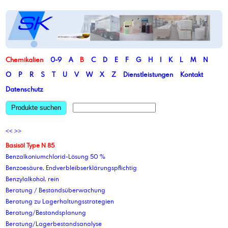
Chemikalien
0-9
A
B
C
D
E
F
G
H
I
K
L
M
N
O
P
R
S
T
U
V
W
X
Z
Dienstleistungen
Kontakt
Datenschutz
Produkte suchen
<<
>>
Basisöl Type N 85
Benzalkoniumchlorid-Lösung 50 %
Benzoesäure, Endverbleibserklärungspflichtig
Benzylalkohol, rein
Beratung / Bestandsüberwachung
Beratung zu Lagerhaltungsstrategien
Beratung/Bestandsplanung
Beratung/Lagerbestandsanalyse