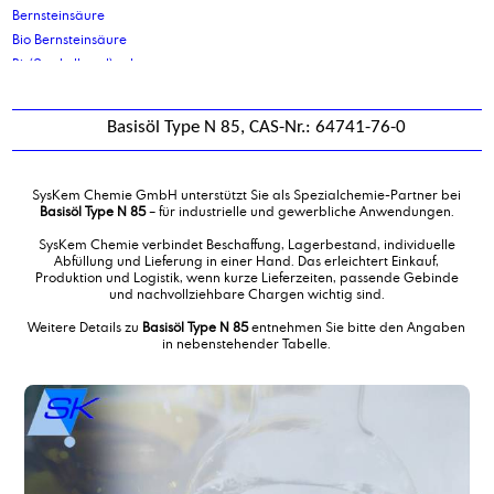
Bernsteinsäure
Bio Bernsteinsäure
Bis(2-ethylhexyl) sebacat
Bis-(2-propylheptyl)phthalat
Bisphenol A
Basisöl Type N 85, CAS-Nr.: 64741-76-0
BS 150 L
BS L
Butylacrylat
SysKem Chemie GmbH unterstützt Sie als Spezialchemie-Partner bei
Butyldiglykol
Basisöl Type N 85
– für industrielle und gewerbliche Anwendungen.
Butyldiglykolacetat
SysKem Chemie verbindet Beschaffung, Lagerbestand, individuelle
Butyloleat
Abfüllung und Lieferung in einer Hand. Das erleichtert Einkauf,
Produktion und Logistik, wenn kurze Lieferzeiten, passende Gebinde
Butylstearat
und nachvollziehbare Chargen wichtig sind.
Butyltriglykol
Weitere Details zu
Basisöl Type N 85
entnehmen Sie bitte den Angaben
in nebenstehender Tabelle.