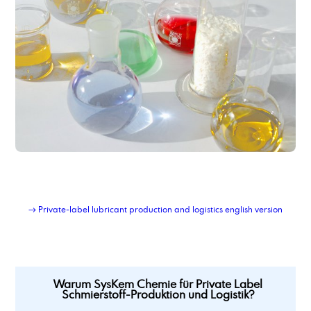
Polysorbat 60
Polysorbat 80
Private Label Schmierstoff-Produktion und Logistik
Propylencarbonat
Propylenglykol min 99,5%
Pulver-Flüssigkeits-Blend-Service
→ Private-label lubricant production and logistics english version
Warum SysKem Chemie für Private Label
Schmierstoff-Produktion und Logistik?