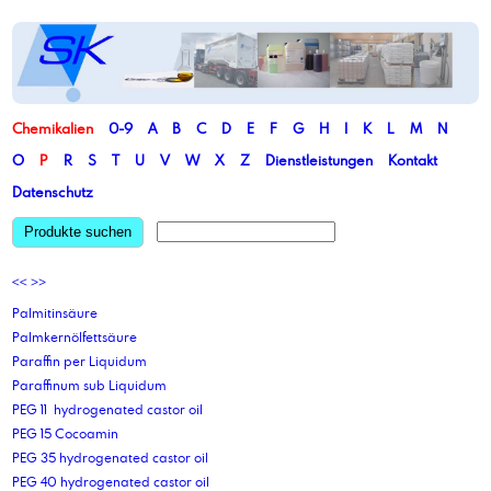
Chemikalien
0-9
A
B
C
D
E
F
G
H
I
K
L
M
N
O
P
R
S
T
U
V
W
X
Z
Dienstleistungen
Kontakt
Datenschutz
Produkte suchen
<<
>>
Palmitinsäure
Palmkernölfettsäure
Paraffin per Liquidum
Paraffinum sub Liquidum
PEG 11 hydrogenated castor oil
PEG 15 Cocoamin
PEG 35 hydrogenated castor oil
PEG 40 hydrogenated castor oil