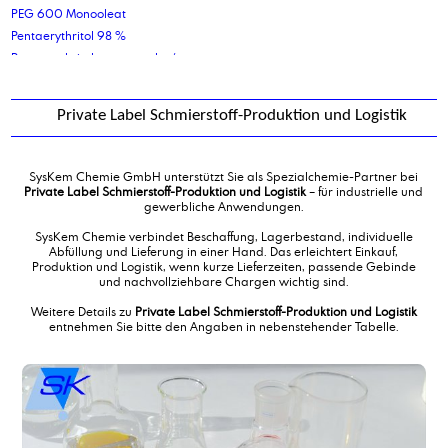
PEG 600 Monooleat
Pentaerythritol 98 %
Pentaerythritoltetracaprylat/caprat
Pentaerythritoltetraoleat
Pentaerythritoltetrastearat
Private Label Schmierstoff-Produktion und Logistik
Pharmazeutisches Weißöl
Phenoxypropanol
Phthalsäureanhydrid
SysKem Chemie GmbH unterstützt Sie als Spezialchemie-Partner bei
Polyalkylenglykol ISO VG220
Private Label Schmierstoff-Produktion und Logistik
– für industrielle und
gewerbliche Anwendungen.
Polyalphaolefin Type 2 cSt
Polyalphaolefin Type 8 cSt
SysKem Chemie verbindet Beschaffung, Lagerbestand, individuelle
Abfüllung und Lieferung in einer Hand. Das erleichtert Einkauf,
Polyaluminiumchlorid-Lösung 18%
Produktion und Logistik, wenn kurze Lieferzeiten, passende Gebinde
Polyaluminiumchloridsulfat, Lösung
und nachvollziehbare Chargen wichtig sind.
Polyethylenglykol 200
Weitere Details zu
Private Label Schmierstoff-Produktion und Logistik
Polyethylenglykol 400
entnehmen Sie bitte den Angaben in nebenstehender Tabelle.
Polyethylenglykol 600
Polyethylenglykol 6000 Schuppen
Polypropylenglykol 1000
Polypropylenglykol 400
Polysorbat 20