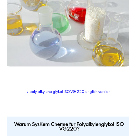
Polysorbat 60
Polysorbat 80
Private Label Schmierstoff-Produktion und Logistik
Propylencarbonat
Propylenglykol min 99,5%
Pulver-Flüssigkeits-Blend-Service
→ poly alkylene glykol ISO VG 220 english version
Warum SysKem Chemie für Polyalkylenglykol ISO
VG220?