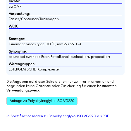
Dichte:
ca 0,97
Verpackung:
Fässer/Container/Tankwagen
WGK:
1
Sonstiges:
Kinematic viscosity at 100 °C, mm2/s 29 +–4
Synonyme:
saturated synthetic Ester, Fettalkohol, buthoxiliert, propoxiliert
Warengruppen:
ESTERGEMISCHE, Komplexester
Die Angaben auf dieser Seite dienen nur zu Ihrer Information und
begründen keine Garantie oder Zusicherung für einen bestimmten
Verwendungszweck.
Anfrage zu Polyalkylenglykol ISO VG220
→ Spezifikationsdaten zu Polyalkylenglykol ISO VG220 als PDF