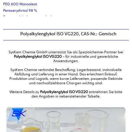
PEG 600 Monooleat
Pentaerythritol 98 %
Pentaerythritoltetracaprylat/caprat
Pentaerythritoltetraoleat
Pentaerythritoltetrastearat
Polyalkylenglykol ISO VG220, CAS-Nr.: Gemisch
Pharmazeutisches Weißöl
Phenoxypropanol
Phthalsäureanhydrid
SysKem Chemie GmbH unterstützt Sie als Spezialchemie-Partner bei
Polyalkylenglykol ISO VG220
Polyalkylenglykol ISO VG220
– für industrielle und gewerbliche
Anwendungen.
Polyalphaolefin Type 2 cSt
Polyalphaolefin Type 8 cSt
SysKem Chemie verbindet Beschaffung, Lagerbestand, individuelle
Abfüllung und Lieferung in einer Hand. Das erleichtert Einkauf,
Polyaluminiumchlorid-Lösung 18%
Produktion und Logistik, wenn kurze Lieferzeiten, passende Gebinde
Polyaluminiumchloridsulfat, Lösung
und nachvollziehbare Chargen wichtig sind.
Polyethylenglykol 200
Weitere Details zu
Polyalkylenglykol ISO VG220
entnehmen Sie bitte
Polyethylenglykol 400
den Angaben in nebenstehender Tabelle.
Polyethylenglykol 600
Polyethylenglykol 6000 Schuppen
Polypropylenglykol 1000
Polypropylenglykol 400
Polysorbat 20