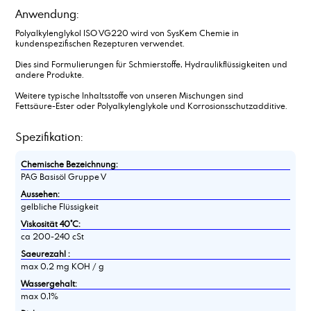
Anwendung:
Polyalkylenglykol ISO VG220 wird von SysKem Chemie in
kundenspezifischen Rezepturen verwendet.
Dies sind Formulierungen für Schmierstoffe, Hydraulikflüssigkeiten und
andere Produkte.
Weitere typische Inhaltsstoffe von unseren Mischungen sind
Fettsäure-Ester oder Polyalkylenglykole und Korrosionsschutzadditive.
Spezifikation:
Chemische Bezeichnung:
PAG Basisöl Gruppe V
Aussehen:
gelbliche Flüssigkeit
Viskosität 40°C:
ca 200-240 cSt
Saeurezahl :
max 0,2 mg KOH / g
Wassergehalt:
max 0,1%