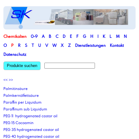
Chemikalien
0-9
A
B
C
D
E
F
G
H
I
K
L
M
N
O
P
R
S
T
U
V
W
X
Z
Dienstleistungen
Kontakt
Datenschutz
Produkte suchen
<<
>>
Palmitinsäure
Palmkernölfettsäure
Paraffin per Liquidum
Paraffinum sub Liquidum
PEG 11 hydrogenated castor oil
PEG 15 Cocoamin
PEG 35 hydrogenated castor oil
PEG 40 hydrogenated castor oil