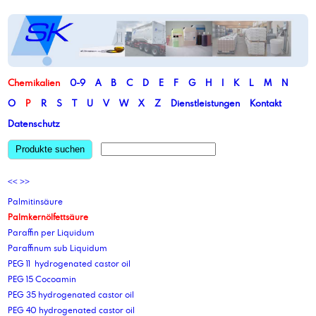
Chemikalien
0-9
A
B
C
D
E
F
G
H
I
K
L
M
N
O
P
R
S
T
U
V
W
X
Z
Dienstleistungen
Kontakt
Datenschutz
Produkte suchen
<<
>>
Palmitinsäure
Palmkernölfettsäure
Paraffin per Liquidum
Paraffinum sub Liquidum
PEG 11 hydrogenated castor oil
PEG 15 Cocoamin
PEG 35 hydrogenated castor oil
PEG 40 hydrogenated castor oil