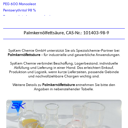
PEG 600 Monooleat
Pentaerythritol 98 %
Pentaerythritoltetracaprylat/caprat
Pentaerythritoltetraoleat
Pentaerythritoltetrastearat
Palmkernölfettsäure, CAS-Nr.: 101403-98-9
Pharmazeutisches Weißöl
Phenoxypropanol
Phthalsäureanhydrid
SysKem Chemie GmbH unterstützt Sie als Spezialchemie-Partner bei
Polyalkylenglykol ISO VG220
Palmkernölfettsäure
– für industrielle und gewerbliche Anwendungen.
Polyalphaolefin Type 2 cSt
SysKem Chemie verbindet Beschaffung, Lagerbestand, individuelle
Polyalphaolefin Type 8 cSt
Abfüllung und Lieferung in einer Hand. Das erleichtert Einkauf,
Produktion und Logistik, wenn kurze Lieferzeiten, passende Gebinde
Polyaluminiumchlorid-Lösung 18%
und nachvollziehbare Chargen wichtig sind.
Polyaluminiumchloridsulfat, Lösung
Weitere Details zu
Palmkernölfettsäure
entnehmen Sie bitte den
Polyethylenglykol 200
Angaben in nebenstehender Tabelle.
Polyethylenglykol 400
Polyethylenglykol 600
Polyethylenglykol 6000 Schuppen
Polypropylenglykol 1000
Polypropylenglykol 400
Polysorbat 20