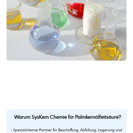
Polysorbat 60
Polysorbat 80
Private Label Schmierstoff-Produktion und Logistik
Propylencarbonat
Propylenglykol min 99,5%
Pulver-Flüssigkeits-Blend-Service
Warum SysKem Chemie für Palmkernölfettsäure?
• Spezialchemie-Partner für Beschaffung, Abfüllung, Lagerung und