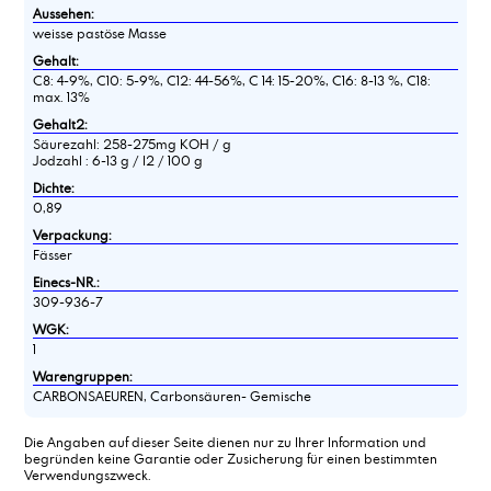
Aussehen:
weisse pastöse Masse
Gehalt:
C8: 4-9%, C10: 5-9%, C12: 44-56%, C 14: 15-20%, C16: 8-13 %, C18:
max. 13%
Gehalt2:
Säurezahl: 258-275mg KOH / g
Jodzahl : 6-13 g / I2 / 100 g
Dichte:
0,89
Verpackung:
Fässer
Einecs-NR.:
309-936-7
WGK:
1
Warengruppen:
CARBONSAEUREN, Carbonsäuren- Gemische
Die Angaben auf dieser Seite dienen nur zu Ihrer Information und
begründen keine Garantie oder Zusicherung für einen bestimmten
Verwendungszweck.