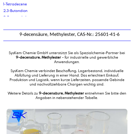
1-Tetradecene
2,3-Butandion
2-Butoxyethylacetat
2-Ethyl-Hexyl-Phosphorsäure
2-Ethylhexanol
9-decensäure, Methylester, CAS-Nr.: 25601-41-6
2-ethylhexanol phosphatester, ethoxiliert, Natriumsalz
2-Ethylhexanolpolyglykolether 3 EO
2-Ethylhexansäure
SysKem Chemie GmbH unterstützt Sie als Spezialchemie-Partner bei
2-Ethylhexyl Phosphat, ethoxiliert 3 EO
9-decensäure, Methylester
– für industrielle und gewerbliche
Anwendungen.
2-Ethylhexylacrylat
2-Ethylhexylcocoat
SysKem Chemie verbindet Beschaffung, Lagerbestand, individuelle
Abfüllung und Lieferung in einer Hand. Das erleichtert Einkauf,
2-Ethylhexylcocoat, destilliert
Produktion und Logistik, wenn kurze Lieferzeiten, passende Gebinde
2-Ethylhexyllaurat, Pflanzlich
und nachvollziehbare Chargen wichtig sind.
2-Ethylhexyloleat, Pflanzlich
Weitere Details zu
9-decensäure, Methylester
entnehmen Sie bitte den
2-Ethylhexylpalmitat, Pflanzlich
Angaben in nebenstehender Tabelle.
2-Hydroxy-Phosphonoessigsäure
2-Mercaptobenzothiazol Natrium-Salz 50 %
3-mercapto-1,2,4-triazol
9-decensäure, Methylester