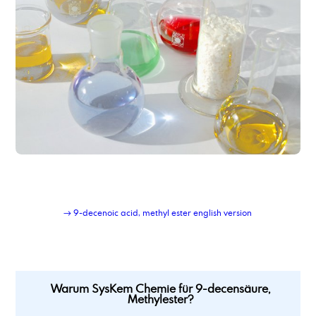
→ 9-decenoic acid, methyl ester english version
Warum SysKem Chemie für 9-decensäure,
Methylester?