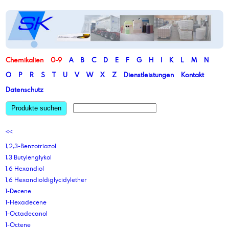
Chemikalien
0-9
A
B
C
D
E
F
G
H
I
K
L
M
N
O
P
R
S
T
U
V
W
X
Z
Dienstleistungen
Kontakt
Datenschutz
Produkte suchen
<<
1,2,3-Benzotriazol
1,3 Butylenglykol
1,6 Hexandiol
1,6 Hexandioldiglycidylether
1-Decene
1-Hexadecene
1-Octadecanol
1-Octene