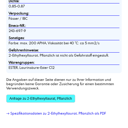
Dichte:
0,85-0,87
Verpackung:
Fässer / IBC
Einecs-NR.:
243-697-9
Sonstiges:
Farbe: max. 200 APHA, Viskosität bei 40 °C: ca 5 mm2/s
Gefahrenhinweise:
2-Ethylhexyllaurat, Pflanzlich ist nicht als Gefahrstoff eingestuft.
Warengruppen:
ESTER, Laurinsäure-Ester C12
Die Angaben auf dieser Seite dienen nur zu Ihrer Information und
begründen keine Garantie oder Zusicherung für einen bestimmten
Verwendungszweck.
Anfrage zu 2-Ethylhexyllaurat, Pflanzlich
→ Spezifikationsdaten zu 2-Ethylhexyllaurat, Pflanzlich als PDF