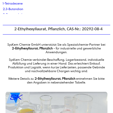
1-Tetradecene
2,3-Butandion
2-Butoxyethylacetat
2-Ethyl-Hexyl-Phosphorsäure
2-Ethylhexanol
2-Ethylhexyllaurat, Pflanzlich, CAS-Nr.: 20292-08-4
2-ethylhexanol phosphatester, ethoxiliert, Natriumsalz
2-Ethylhexanolpolyglykolether 3 EO
2-Ethylhexansäure
SysKem Chemie GmbH unterstützt Sie als Spezialchemie-Partner bei
2-Ethylhexyl Phosphat, ethoxiliert 3 EO
2-Ethylhexyllaurat, Pflanzlich
– für industrielle und gewerbliche
Anwendungen.
2-Ethylhexylacrylat
2-Ethylhexylcocoat
SysKem Chemie verbindet Beschaffung, Lagerbestand, individuelle
Abfüllung und Lieferung in einer Hand. Das erleichtert Einkauf,
2-Ethylhexylcocoat, destilliert
Produktion und Logistik, wenn kurze Lieferzeiten, passende Gebinde
2-Ethylhexyllaurat, Pflanzlich
und nachvollziehbare Chargen wichtig sind.
2-Ethylhexyloleat, Pflanzlich
Weitere Details zu
2-Ethylhexyllaurat, Pflanzlich
entnehmen Sie bitte
2-Ethylhexylpalmitat, Pflanzlich
den Angaben in nebenstehender Tabelle.
2-Hydroxy-Phosphonoessigsäure
2-Mercaptobenzothiazol Natrium-Salz 50 %
3-mercapto-1,2,4-triazol
9-decensäure, Methylester