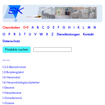
Chemikalien
0-9
A
B
C
D
E
F
G
H
I
K
L
M
N
O
P
R
S
T
U
V
W
X
Z
Dienstleistungen
Kontakt
Datenschutz
Produkte suchen
<<
>>
1,2,3-Benzotriazol
1,3 Butylenglykol
1,6 Hexandiol
1,6 Hexandioldiglycidylether
1-Decene
1-Hexadecene
1-Octadecanol
1-Octene