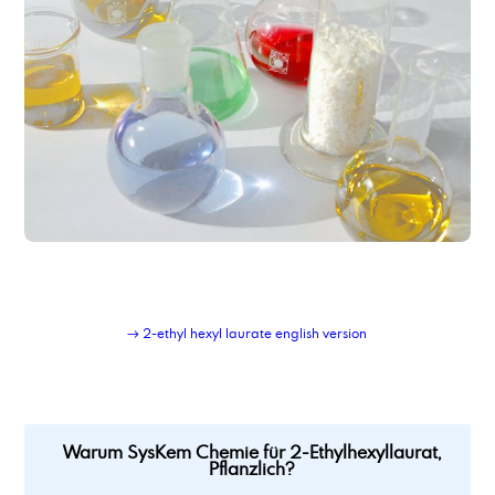
→ 2-ethyl hexyl laurate english version
Warum SysKem Chemie für 2-Ethylhexyllaurat,
Pflanzlich?