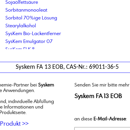
Sojaölfettsäure
Sorbitanmonooleat
Sorbitol 70%ige Lösung
Stearylalkohol
SysKem Bio-Lackentferner
SysKem Emulgator 07
SysKem FLK 8
SysKem GTO 2
SysKem Korrosionsinhibitor ITD
Syskem FA 13 EOB, CAS-Nr.: 69011-36-5
SysKem TT 1000
hemie-Partner bei
Syskem
Senden Sie mir bitte mehr
che Anwendungen.
Syskem FA 13 EOB
d, individuelle Abfüllung
he Informationen und
Produktseite.
an diese
E-Mail-Adresse
:
Produkt >>