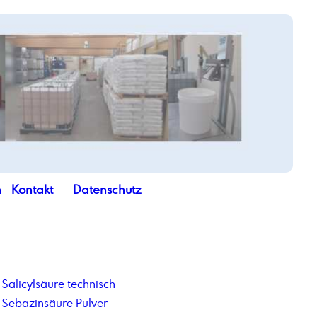
n
Kontakt
Datenschutz
Salicylsäure technisch
Sebazinsäure Pulver