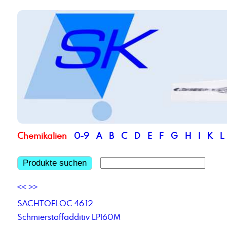
Chemikalien
0-9
A
B
C
D
E
F
G
H
I
K
L
Produkte suchen
<<
>>
SACHTOFLOC 46.12
Schmierstoffadditiv LP160M