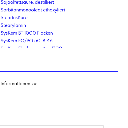
Sojaölfettsäure, destilliert
Sorbitanmonooleat ethoxyliert
Stearinsäure
Stearylamin
SysKem BT 1000 Flocken
SysKem EO/PO 50-B-46
SysKem Flockungsmittel P100
SysKem HEDP
Syskem Lubricant Additiv 11
SysKem TT 500
 Informationen zu: