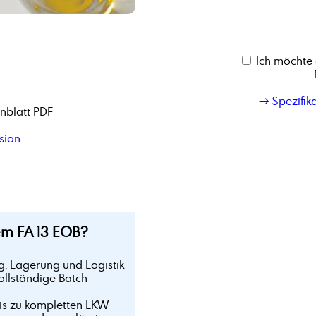
Ich möchte 
→ Spezifik
nblatt PDF
sion
m FA 13 EOB?
g, Lagerung und Logistik
ollständige Batch-
bis zu kompletten LKW