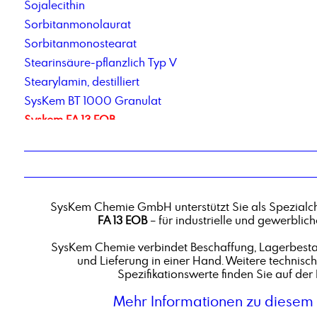
Sojalecithin
Sorbitanmonolaurat
Sorbitanmonostearat
Stearinsäure-pflanzlich Typ V
Stearylamin, destilliert
SysKem BT 1000 Granulat
Syskem FA 13 EOB
SysKem Glue Cleaner
SysKem KE 1100
SysKem PBTC
SysKem Chemie GmbH unterstützt Sie als Spezialc
FA 13 EOB
– für industrielle und gewerbli
SysKem Chemie verbindet Beschaffung, Lagerbestan
und Lieferung in einer Hand. Weitere technisc
Spezifikationswerte finden Sie auf der 
Mehr Informationen zu diesem 