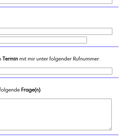
en
Termin
mit mir unter folgender Rufnummer:
 folgende
Frage(n)
: