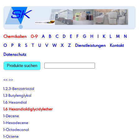
Chemikalien
0-9
A
B
C
D
E
F
G
H
I
K
L
M
N
O
P
R
S
T
U
V
W
X
Z
Dienstleistungen
Kontakt
Datenschutz
Produkte suchen
<<
>>
1,2,3-Benzotriazol
1,3 Butylenglykol
1,6 Hexandiol
1,6 Hexandioldiglycidylether
1-Decene
1-Hexadecene
1-Octadecanol
1-Octene