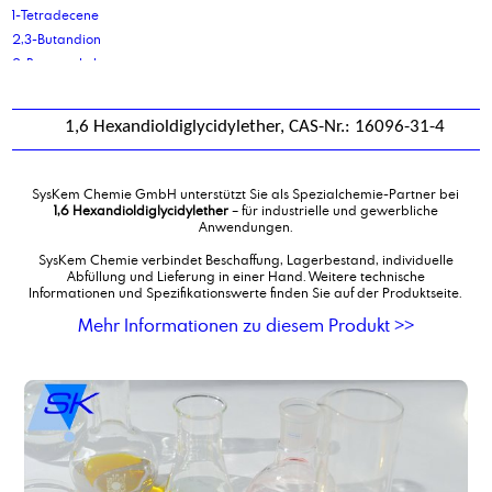
1-Tetradecene
2,3-Butandion
2-Butoxyethylacetat
2-Ethyl-Hexyl-Phosphorsäure
2-Ethylhexanol
1,6 Hexandioldiglycidylether, CAS-Nr.: 16096-31-4
2-ethylhexanol phosphatester, ethoxiliert, Natriumsalz
2-Ethylhexanolpolyglykolether 3 EO
2-Ethylhexansäure
SysKem Chemie GmbH unterstützt Sie als Spezialchemie-Partner bei
2-Ethylhexyl Phosphat, ethoxiliert 3 EO
1,6 Hexandioldiglycidylether
– für industrielle und gewerbliche
Anwendungen.
2-Ethylhexylacrylat
2-Ethylhexylcocoat
SysKem Chemie verbindet Beschaffung, Lagerbestand, individuelle
Abfüllung und Lieferung in einer Hand. Weitere technische
2-Ethylhexylcocoat, destilliert
Informationen und Spezifikationswerte finden Sie auf der Produktseite.
2-Ethylhexyllaurat, Pflanzlich
Mehr Informationen zu diesem Produkt >>
2-Ethylhexyloleat, Pflanzlich
2-Ethylhexylpalmitat, Pflanzlich
2-Hydroxy-Phosphonoessigsäure
2-Mercaptobenzothiazol Natrium-Salz 50 %
3-mercapto-1,2,4-triazol
9-decensäure, Methylester