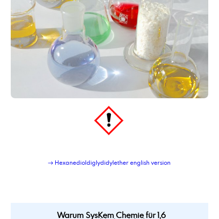
→ Hexanedioldiglydidylether english version
Warum SysKem Chemie für 1,6