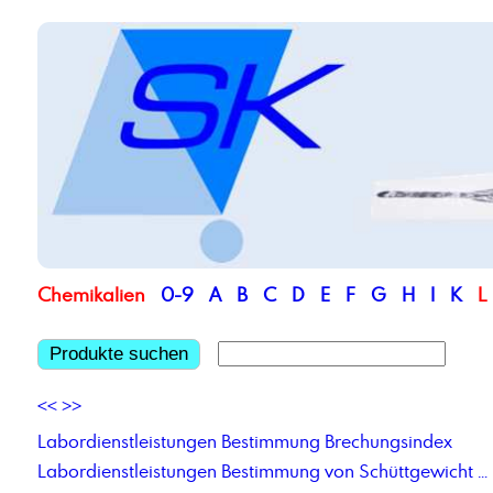
Chemikalien
0-9
A
B
C
D
E
F
G
H
I
K
L
Produkte suchen
<<
>>
Labordienstleistungen Bestimmung Brechungsindex
Labordienstleistungen Bestimmung von Schüttgewicht bei Pulvern