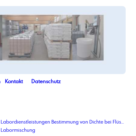
n
Kontakt
Datenschutz
Labordienstleistungen Bestimmung von Dichte bei Flüssigkeiten
Labormischung