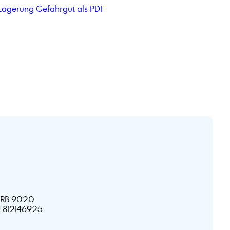
 Lagerung Gefahrgut als PDF
HRB 9020
E 812146925