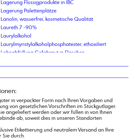
Lagerung Flüssigprodukte in IBC
Lagerung Palettenplätze
Lanolin, wasserfrei, kosmetische Qualität
Laureth 7 -90%
Laurylalkohol
Laurylmyristylalkoholphosphatester, ethoxiliert
Lohnabfüllung Gefahrgut in Flaschen
Lohnabfüllung Kleingebinde Feststoffe
Lohnabfüllung von Feststoffen in Eimer
Lohnherstellung von Emulgatoren
Lohnherstellung von Reinigern
ionen:
Lohnherstellung von wässrigen Produkten
güter in verpackter Form nach Ihren Vorgaben und
tung von gesetzlichen Vorschriften im Stückgutlager.
e angeliefert werden oder wir füllen in von Ihnen
Gebinde ab, soweit dies in unseren Standorten
lusive Etikettierung und neutralem Versand an Ihre
 Sie durch.