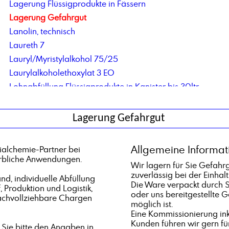
Lagerung Flüssigprodukte in Fässern
Lagerung Gefahrgut
Lanolin, technisch
Laureth 7
Lauryl/Myristylalkohol 75/25
Laurylalkoholethoxylat 3 EO
Lohnabfüllung Flüssigprodukte in Kanister bis 30ltr
Lohnabfüllung Kleingebinde
Lohnabfüllung von Feststoffen in Deckelfässer
Lagerung Gefahrgut
Lohnherstellung von chemisch-technischen Produkten
Lohnherstellung von Produkten auf Lösemittelbasis
Allgemeine Informat
alchemie-Partner bei
Lohnherstellung von Wasserbehandlungsmitteln
erbliche Anwendungen.
Wir lagern für Sie Gefahr
Lubricant Additive CDBME
zuverlässig bei der Einhal
d, individuelle Abfüllung
Die Ware verpackt durch Si
, Produktion und Logistik,
oder uns bereitgestellte 
achvollziehbare Chargen
möglich ist.
Eine Kommissionierung ink
Kunden führen wir gern für
Sie bitte den Angaben in