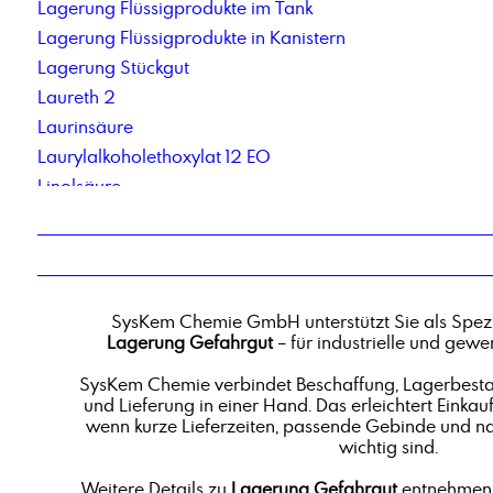
Lagerung Flüssigprodukte im Tank
Lagerung Flüssigprodukte in Kanistern
Lagerung Stückgut
Laureth 2
Laurinsäure
Laurylalkoholethoxylat 12 EO
Linolsäure
Lohnabfüllung in Flaschen
Lohnabfüllung von Feststoffen in Beutel
Lohnabfüllung von Fetten und Pasten
Lohnherstellung von öligen Produkten
SysKem Chemie GmbH unterstützt Sie als Spezi
Lohnherstellung von Schmierstoffadditiven
Lagerung Gefahrgut
– für industrielle und gew
Lubricant Additiv LA4
SysKem Chemie verbindet Beschaffung, Lagerbestan
und Lieferung in einer Hand. Das erleichtert Einkauf
wenn kurze Lieferzeiten, passende Gebinde und n
wichtig sind.
Weitere Details zu
Lagerung Gefahrgut
entnehmen 