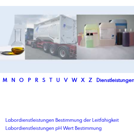
M
N
O
P
R
S
T
U
V
W
X
Z
Dienstleistunge
Labordienstleistungen Bestimmung der Leitfähigkeit
Labordienstleistungen pH Wert Bestimmung