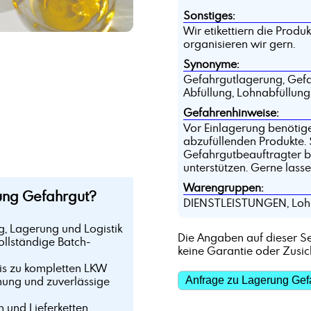
Sonstiges:
Wir etikettiern die Prod
organisieren wir gern.
Synonyme:
Gefahrgutlagerung, Gefahr
Abfüllung, Lohnabfüllun
Gefahrenhinweise:
Vor Einlagerung benötigen
abzufüllenden Produkte. S
Gefahrgutbeauftragter be
unterstützen. Gerne lass
Warengruppen:
ng Gefahrgut?
DIENSTLEISTUNGEN, Loh
g, Lagerung und Logistik
Die Angaben auf dieser Se
ollständige Batch-
keine Garantie oder Zusi
bis zu kompletten LKW
mung und zuverlässige
Anfrage zu Lagerung Gef
n und Lieferketten