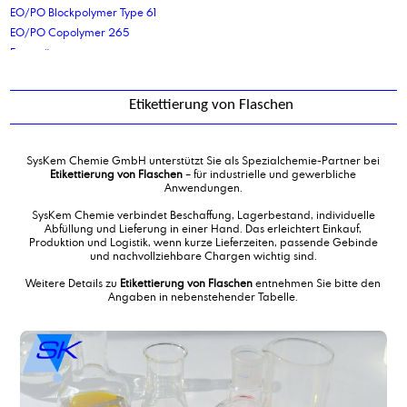
EO/PO Blockpolymer Type 61
EO/PO Copolymer 265
Erucasäure
Ethyl 3-ethoxypropionat
Ethylacetat
Etikettierung von Flaschen
Ethylacrylat
Ethylcaprylat
Ethyldiglykol
SysKem Chemie GmbH unterstützt Sie als Spezialchemie-Partner bei
Ethylencarbonat
Etikettierung von Flaschen
– für industrielle und gewerbliche
Anwendungen.
Ethylendiamin
Ethylendiamintetraessigsäure, Dinatriumsalz
SysKem Chemie verbindet Beschaffung, Lagerbestand, individuelle
Abfüllung und Lieferung in einer Hand. Das erleichtert Einkauf,
Ethylformiat
Produktion und Logistik, wenn kurze Lieferzeiten, passende Gebinde
Ethylhexylstearat
und nachvollziehbare Chargen wichtig sind.
Ethyllactat 98%
Weitere Details zu
Etikettierung von Flaschen
entnehmen Sie bitte den
Ethyllactat Food Grade
Angaben in nebenstehender Tabelle.
Etikettierung von Flaschen
Etikettierung von Kanistern