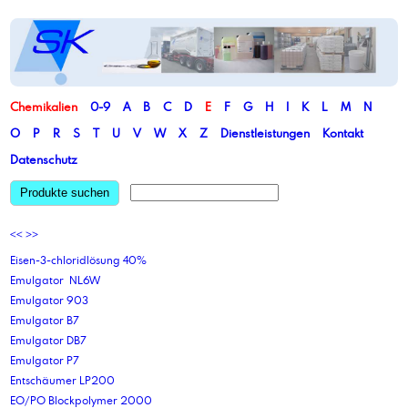
Chemikalien
0-9
A
B
C
D
E
F
G
H
I
K
L
M
N
O
P
R
S
T
U
V
W
X
Z
Dienstleistungen
Kontakt
Datenschutz
Produkte suchen
<<
>>
Eisen-3-chloridlösung 40%
Emulgator NL6W
Emulgator 903
Emulgator B7
Emulgator DB7
Emulgator P7
Entschäumer LP200
EO/PO Blockpolymer 2000