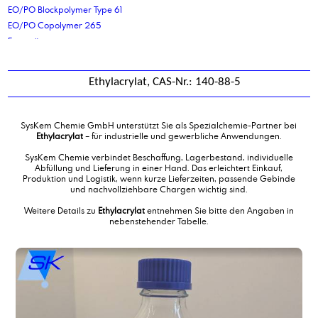
EO/PO Blockpolymer Type 61
EO/PO Copolymer 265
Erucasäure
Ethyl 3-ethoxypropionat
Ethylacetat
Ethylacrylat, CAS-Nr.: 140-88-5
Ethylacrylat
Ethylcaprylat
Ethyldiglykol
SysKem Chemie GmbH unterstützt Sie als Spezialchemie-Partner bei
Ethylencarbonat
Ethylacrylat
– für industrielle und gewerbliche Anwendungen.
Ethylendiamin
SysKem Chemie verbindet Beschaffung, Lagerbestand, individuelle
Ethylendiamintetraessigsäure, Dinatriumsalz
Abfüllung und Lieferung in einer Hand. Das erleichtert Einkauf,
Produktion und Logistik, wenn kurze Lieferzeiten, passende Gebinde
Ethylformiat
und nachvollziehbare Chargen wichtig sind.
Ethylhexylstearat
Weitere Details zu
Ethylacrylat
entnehmen Sie bitte den Angaben in
Ethyllactat 98%
nebenstehender Tabelle.
Ethyllactat Food Grade
Etikettierung von Flaschen
Etikettierung von Kanistern