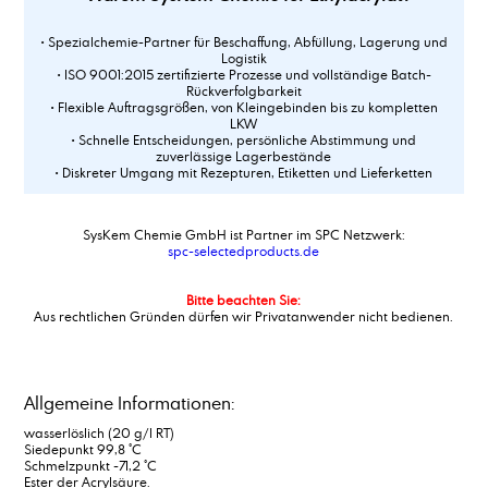
• Spezialchemie-Partner für Beschaffung, Abfüllung, Lagerung und
Logistik
• ISO 9001:2015 zertifizierte Prozesse und vollständige Batch-
Rückverfolgbarkeit
• Flexible Auftragsgrößen, von Kleingebinden bis zu kompletten
LKW
• Schnelle Entscheidungen, persönliche Abstimmung und
zuverlässige Lagerbestände
• Diskreter Umgang mit Rezepturen, Etiketten und Lieferketten
SysKem Chemie GmbH ist Partner im SPC Netzwerk:
spc-selectedproducts.de
Bitte beachten Sie:
Aus rechtlichen Gründen dürfen wir Privatanwender nicht bedienen.
Allgemeine Informationen:
wasserlöslich (20 g/l RT)
Siedepunkt 99,8 °C
Schmelzpunkt -71,2 °C
Ester der Acrylsäure.