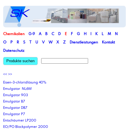
Chemikalien
0-9
A
B
C
D
E
F
G
H
I
K
L
M
N
O
P
R
S
T
U
V
W
X
Z
Dienstleistungen
Kontakt
Datenschutz
Produkte suchen
<<
>>
Eisen-3-chloridlösung 40%
Emulgator NL6W
Emulgator 903
Emulgator B7
Emulgator DB7
Emulgator P7
Entschäumer LP200
EO/PO Blockpolymer 2000