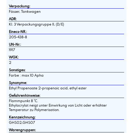
Verpackung:
Fässer, Tankwagen
ADR:
Kl. 3 Verpackungsgruppe II, (D/E)
Einecs-NR.:
205-438-8
UN-Nr.:
1917
WGK:
2
Sonstiges:
Farbe : max 10 Apha
Synonyme:
Ethyl Propenoate 2-propenoic acid, ethyl ester
Gefahrenhinweise:
Flammpunkt 8 °C.
Ethylacrylat neigt unter Einwirkung von Licht oder erhöhter
Temperatur zu Polymerisation.
Kennzeichnung:
GHS02,GHS07
Warengruppen: