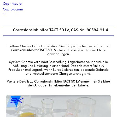
Caprinsäure
Caprolactam
Capronsäure
Capryl-/Caprinsäuregemisch 60/40
Capryl-capric-triglycerid
Corrosionsinhibitor TACT 50 LV, CAS-Nr.: 80584-91-4
Caprylsäure
Ceteareth 25
Cetoleth-2
SysKem Chemie GmbH unterstützt Sie als Spezialchemie-Partner bei
Cetostearylalkohol
Corrosionsinhibitor TACT 50 LV
– für industrielle und gewerbliche
Anwendungen.
Cetyl/ Stearylalkohol 30/70
Cetylalkohol
SysKem Chemie verbindet Beschaffung, Lagerbestand, individuelle
Abfüllung und Lieferung in einer Hand. Das erleichtert Einkauf,
Cetylpalmitat
Produktion und Logistik, wenn kurze Lieferzeiten, passende Gebinde
Cocamidmonoethanolamin
und nachvollziehbare Chargen wichtig sind.
Cocamidopropylbetain
Weitere Details zu
Corrosionsinhibitor TACT 50 LV
entnehmen Sie bitte
Corrosion Inhibitor DC11
den Angaben in nebenstehender Tabelle.
Corrosion Inhibitor DCS46
Corrosion Inhibitor PM
Corrosion Inhibitor PM 2
Corrosionsinhibitor TACT 50
Corrosionsinhibitor TACT 50 LV