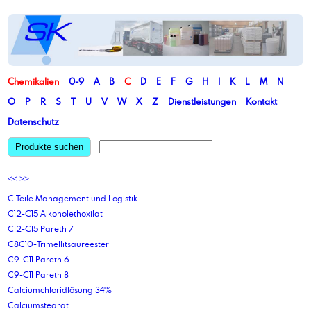
Chemikalien
0-9
A
B
C
D
E
F
G
H
I
K
L
M
N
O
P
R
S
T
U
V
W
X
Z
Dienstleistungen
Kontakt
Datenschutz
Produkte suchen
<<
>>
C Teile Management und Logistik
C12-C15 Alkoholethoxilat
C12-C15 Pareth 7
C8C10-Trimellitsäureester
C9-C11 Pareth 6
C9-C11 Pareth 8
Calciumchloridlösung 34%
Calciumstearat