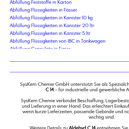
Abfüllung Feststoffe in Karton
Abfüllung Flüssigkeiten in Fässer
Abfüllung Flüssigkeiten in Kanister 10 kg
Abfüllung Flüssigkeiten in Kanister 20 ltr
Abfüllung Flüssigkeiten in Kanister 5 ltr
Abfüllung Flüssigkeiten von IBC in Tankwagen
Abfüllung Granulate in Eimer
Abfüllung in Flaschen 1000 ml
Abfüllung in Flaschen 500 ml
Abfüllung in Kleinstgebinde
Abfüllung Kohlenwasserstoffe aus Tankwagen in IBC
SysKem Chemie GmbH unterstützt Sie als Spezialc
Abfüllung pastöse Produkte in Fässer
C 14
– für industrielle und gewerbliche
Abfüllung Pulver in Standbodenbeutel
SysKem Chemie verbindet Beschaffung, Lagerbestan
Aceton, Endverbleibserklärungspflichtig
und Lieferung in einer Hand. Das erleichtert Einkauf
Acryl-Maleinsäure Copolymer, Natriumsalz, Lösung
wenn kurze Lieferzeiten, passende Gebinde und n
wichtig sind.
Additiv 88P
Aldehyd C 16
Weitere Details zu
Aldehyd C 14
entnehmen Sie 