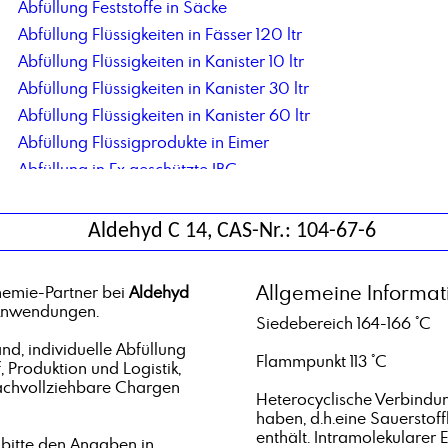
Abfüllung Feststoffe in Säcke
Abfüllung Flüssigkeiten in Fässer 120 ltr
Abfüllung Flüssigkeiten in Kanister 10 ltr
Abfüllung Flüssigkeiten in Kanister 30 ltr
Abfüllung Flüssigkeiten in Kanister 60 ltr
Abfüllung Flüssigprodukte in Eimer
Abfüllung in Ex geschützte IBC
Abfüllung in Flaschen 125 ml
Abfüllung in IBC mit 1000ltr Nettoinhalt
Aldehyd C 14, CAS-Nr.: 104-67-6
Abfüllung in neue IBC als Mehrweggebinde, inkl. Rücknahme und Wiederbefüllung
Abfüllung Netzmittel
Allgemeine Informat
hemie-Partner bei
Aldehyd
Abfüllung pastöse Produkte in IBC
 Anwendungen.
Siedebereich 164-166 °C
Abfüllung Tankwagen in IBC
d, individuelle Abfüllung
Acetyltributylcitrat
Flammpunkt 113 °C
, Produktion und Logistik,
Acrylsäure
achvollziehbare Chargen
Heterocyclische Verbindun
Adipinsäure
haben, d.h.eine Sauersto
enthält. Intramolekularer
Aldehyd C 18
bitte den Angaben in