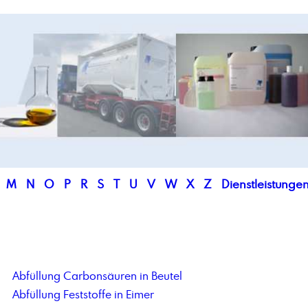
M
N
O
P
R
S
T
U
V
W
X
Z
Dienstleistunge
Abfüllung Carbonsäuren in Beutel
Abfüllung Feststoffe in Eimer