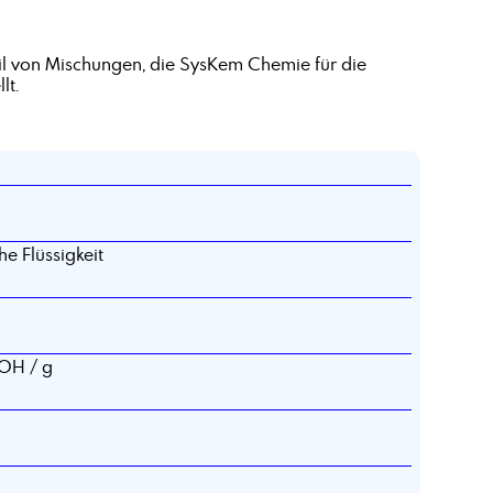
Alkohole, C12-15-branched and linear
Alkylbenzoat
eil von Mischungen, die SysKem Chemie für die
Aluminiumsulfat, Lösung 48-50%
lt.
Ammonium alkyl Sulfat
Antichlor
Ätzkali in Schuppen
Azelainsäure
he Flüssigkeit
OH / g