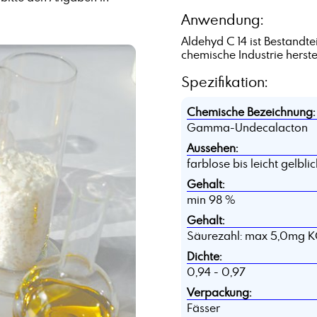
Alkene C30+
Anwendung:
Alkylamin, C16-18, ethoxyliert + 5 EO
Aldehyd C 14 ist Bestandt
Aluminiumstearat
chemische Industrie herstel
Amidosulfonsäure
Spezifikation:
Anisaldehyd
Ascorbinsäure
Chemische Bezeichnung:
Ätznatron in Schuppen
Gamma-Undecalacton
Aussehen:
farblose bis leicht gelblic
Gehalt:
min 98 %
Gehalt:
Säurezahl: max 5,0mg K
Dichte:
0,94 - 0,97
Verpackung:
Fässer