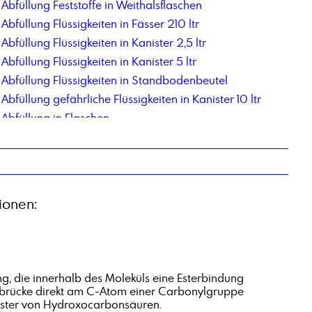
Abfüllung Feststoffe in Weithalsflaschen
Abfüllung Flüssigkeiten in Fässer 210 ltr
Abfüllung Flüssigkeiten in Kanister 2,5 ltr
Abfüllung Flüssigkeiten in Kanister 5 ltr
Abfüllung Flüssigkeiten in Standbodenbeutel
Abfüllung gefährliche Flüssigkeiten in Kanister 10 ltr
Abfüllung in Flaschen
Abfüllung in Flaschen 250 ml
Abfüllung in IBC mit 300ltr Nettoinhalt
Abfüllung Kleingebinde
Abfüllung pastöse Produkte in Eimer
ionen:
Abfüllung pastöse Produkte in Kartuschen
Abfüllung und Etikettierung 1-L Blechgebinde
Acryl-Maleinsäure Copolymer, Natriumsalz
Additiv 78_2
g, die innerhalb des Moleküls eine Esterbindung
Aldehyd C 14
ffbrücke direkt am C-Atom einer Carbonylgruppe
 Ester von Hydroxocarbonsäuren.
Alkene C20-C24