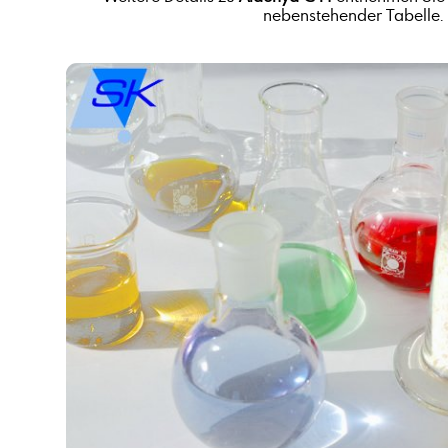
nebenstehender Tabelle.
Alkene C24-C28
Alkohole, C14-15-branched and linear
Alkylbenzolsulfonsäure
Aluminiumsulfat,fest, 17/18%
Ammoniumacetat, Lösung, ca. 50 %
Äpfelsäure
Ätznatron in Perlen