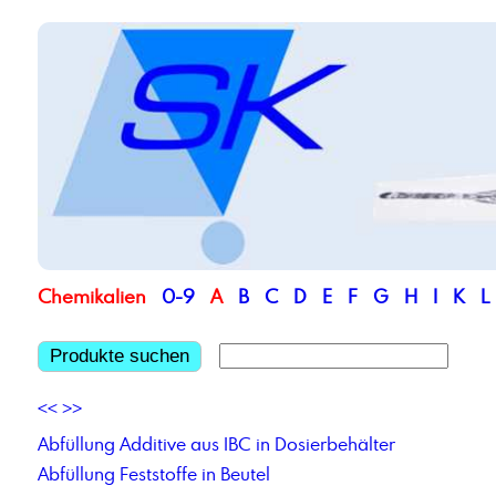
Chemikalien
0-9
A
B
C
D
E
F
G
H
I
K
L
Produkte suchen
<<
>>
Abfüllung Additive aus IBC in Dosierbehälter
Abfüllung Feststoffe in Beutel