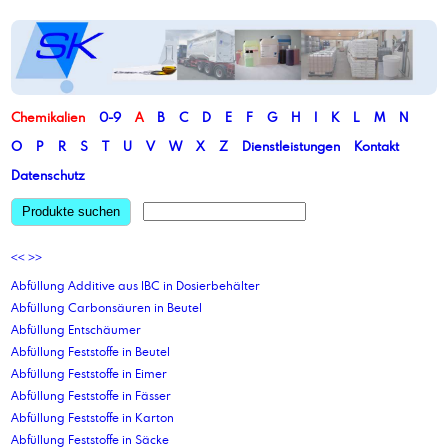
Chemikalien
0-9
A
B
C
D
E
F
G
H
I
K
L
M
N
O
P
R
S
T
U
V
W
X
Z
Dienstleistungen
Kontakt
Datenschutz
Produkte suchen
<<
>>
Abfüllung Additive aus IBC in Dosierbehälter
Abfüllung Carbonsäuren in Beutel
Abfüllung Entschäumer
Abfüllung Feststoffe in Beutel
Abfüllung Feststoffe in Eimer
Abfüllung Feststoffe in Fässer
Abfüllung Feststoffe in Karton
Abfüllung Feststoffe in Säcke