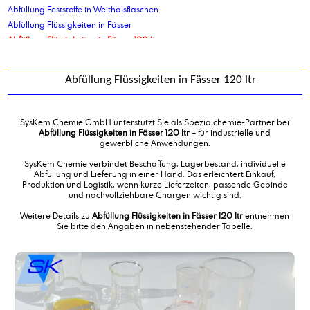
Abfüllung Feststoffe in Weithalsflaschen
Abfüllung Flüssigkeiten in Fässer
Abfüllung Flüssigkeiten in Fässer 120 ltr
Abfüllung Flüssigkeiten in Fässer 210 ltr
Abfüllung Flüssigkeiten in Kanister 10 kg
Abfüllung Flüssigkeiten in Fässer 120 ltr
Abfüllung Flüssigkeiten in Kanister 10 ltr
Abfüllung Flüssigkeiten in Kanister 2,5 ltr
Abfüllung Flüssigkeiten in Kanister 20 ltr
SysKem Chemie GmbH unterstützt Sie als Spezialchemie-Partner bei
Abfüllung Flüssigkeiten in Kanister 30 ltr
Abfüllung Flüssigkeiten in Fässer 120 ltr
– für industrielle und
gewerbliche Anwendungen.
Abfüllung Flüssigkeiten in Kanister 5 ltr
Abfüllung Flüssigkeiten in Kanister 5 ltr
SysKem Chemie verbindet Beschaffung, Lagerbestand, individuelle
Abfüllung und Lieferung in einer Hand. Das erleichtert Einkauf,
Abfüllung Flüssigkeiten in Kanister 60 ltr
Produktion und Logistik, wenn kurze Lieferzeiten, passende Gebinde
Abfüllung Flüssigkeiten in Standbodenbeutel
und nachvollziehbare Chargen wichtig sind.
Abfüllung Flüssigkeiten von IBC in Tankwagen
Weitere Details zu
Abfüllung Flüssigkeiten in Fässer 120 ltr
entnehmen
Abfüllung Flüssigprodukte in Eimer
Sie bitte den Angaben in nebenstehender Tabelle.
Abfüllung gefährliche Flüssigkeiten in Kanister 10 ltr
Abfüllung Granulate in Eimer
Abfüllung in Ex geschützte IBC
Abfüllung in Flaschen
Abfüllung in Flaschen 1000 ml