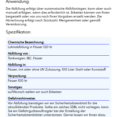
Anwendung:
Ammoniumacetat, Lösung, ca. 50 %
Die Abfüllung erfolgt über automatische Abfüllanlagen, kann aber auch
Anisaldehyd
manuell erfolgen, wenn dies erforderlich ist. Etiketten können von Ihnen
Antichlor
beigestellt oder von uns nach Ihren Vorgaben erstellt werden. Die
Äpfelsäure
Abrechnung erfolgt nach Stückzahl, Mengeneinheit oder gemäß
Vereinbarung.
Ascorbinsäure
Spezifikation:
Ätzkali in Schuppen
Ätznatron in Perlen
Chemische Bezeichnung:
Ätznatron in Schuppen
Lohnabfüllung in Fässer 120 ltr
Azelainsäure
Abfüllung von :
Tankwagen, IBC, Fässer
Abfüllung in:
Fässer, mit oder ohne UN Zulassung, 100 Liter Stahl oder Kunststoff
Verpackung:
Fässer 100 ltr
Sonstiges:
auf Wunsch stellen wir auch Etiketten
Gefahrenhinweise:
Vor Abfüllung benötigen wir ein Sicherheitsdatenblatt für die
abzufüllenden Produkte. Sollte ein solches SDBL nicht vorliegen, kann
Sie ein Gefahrgutbeauftragter bei der Erstellung der
Sicherheitsdatenblätter unterstützen. Gerne lassen wir Ihnen dazu