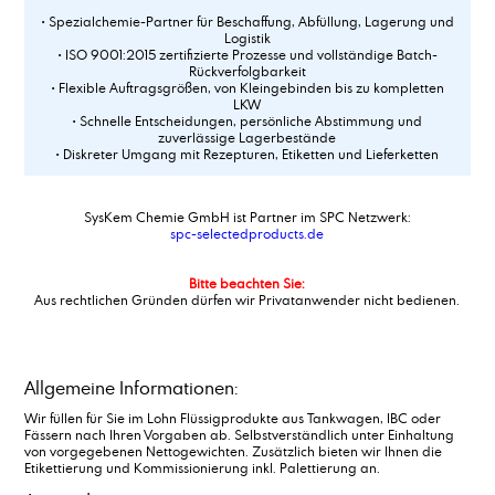
Acrylsäure
• Spezialchemie-Partner für Beschaffung, Abfüllung, Lagerung und
Logistik
Additiv 78_2
• ISO 9001:2015 zertifizierte Prozesse und vollständige Batch-
Additiv 88P
Rückverfolgbarkeit
• Flexible Auftragsgrößen, von Kleingebinden bis zu kompletten
Adipinsäure
LKW
Aldehyd C 14
• Schnelle Entscheidungen, persönliche Abstimmung und
zuverlässige Lagerbestände
Aldehyd C 16
• Diskreter Umgang mit Rezepturen, Etiketten und Lieferketten
Aldehyd C 18
Alkene C20-C24
Alkene C24-C28
SysKem Chemie GmbH ist Partner im SPC Netzwerk:
spc-selectedproducts.de
Alkene C30+
Alkohole, C12-15-branched and linear
Bitte beachten Sie:
Alkohole, C14-15-branched and linear
Aus rechtlichen Gründen dürfen wir Privatanwender nicht bedienen.
Alkylamin, C16-18, ethoxyliert + 5 EO
Alkylbenzoat
Alkylbenzolsulfonsäure
Aluminiumstearat
Allgemeine Informationen:
Aluminiumsulfat, Lösung 48-50%
Wir füllen für Sie im Lohn Flüssigprodukte aus Tankwagen, IBC oder
Aluminiumsulfat,fest, 17/18%
Fässern nach Ihren Vorgaben ab. Selbstverständlich unter Einhaltung
von vorgegebenen Nettogewichten. Zusätzlich bieten wir Ihnen die
Amidosulfonsäure
Etikettierung und Kommissionierung inkl. Palettierung an.
Ammonium alkyl Sulfat