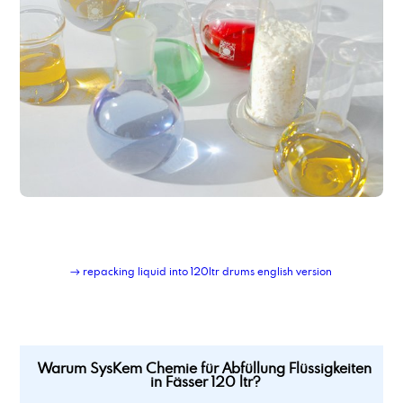
Abfüllung in Flaschen 125 ml
Abfüllung in Flaschen 250 ml
Abfüllung in Flaschen 500 ml
Abfüllung in IBC mit 1000ltr Nettoinhalt
Abfüllung in IBC mit 300ltr Nettoinhalt
Abfüllung in Kleinstgebinde
Abfüllung in neue IBC als Mehrweggebinde, inkl. Rücknahme und Wiederbefüllung
Abfüllung Kleingebinde
Abfüllung Kohlenwasserstoffe aus Tankwagen in IBC
Abfüllung Netzmittel
Abfüllung pastöse Produkte in Eimer
Abfüllung pastöse Produkte in Fässer
Abfüllung pastöse Produkte in IBC
Abfüllung pastöse Produkte in Kartuschen
→ repacking liquid into 120ltr drums english version
Abfüllung Pulver in Standbodenbeutel
Abfüllung Tankwagen in IBC
Abfüllung und Etikettierung 1-L Blechgebinde
Aceton, Endverbleibserklärungspflichtig
Acetyltributylcitrat
Warum SysKem Chemie für Abfüllung Flüssigkeiten
in Fässer 120 ltr?
Acryl-Maleinsäure Copolymer, Natriumsalz
Acryl-Maleinsäure Copolymer, Natriumsalz, Lösung