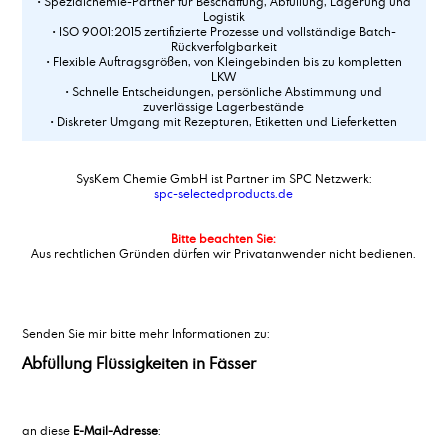
• Spezialchemie-Partner für Beschaffung, Abfüllung, Lagerung und
Logistik
Acrylsäure
• ISO 9001:2015 zertifizierte Prozesse und vollständige Batch-
Additiv 78_2
Rückverfolgbarkeit
• Flexible Auftragsgrößen, von Kleingebinden bis zu kompletten
Additiv 88P
LKW
Adipinsäure
• Schnelle Entscheidungen, persönliche Abstimmung und
zuverlässige Lagerbestände
Aldehyd C 14
• Diskreter Umgang mit Rezepturen, Etiketten und Lieferketten
Aldehyd C 16
Aldehyd C 18
Alkene C20-C24
SysKem Chemie GmbH ist Partner im SPC Netzwerk:
spc-selectedproducts.de
Alkene C24-C28
Alkene C30+
Bitte beachten Sie:
Alkohole, C12-15-branched and linear
Aus rechtlichen Gründen dürfen wir Privatanwender nicht bedienen.
Alkohole, C14-15-branched and linear
Alkylamin, C16-18, ethoxyliert + 5 EO
Alkylbenzoat
Alkylbenzolsulfonsäure
Senden Sie mir bitte mehr Informationen zu:
Aluminiumstearat
Abfüllung Flüssigkeiten in Fässer
Aluminiumsulfat, Lösung 48-50%
Aluminiumsulfat,fest, 17/18%
Amidosulfonsäure
an diese
E-Mail-Adresse
:
Ammonium alkyl Sulfat