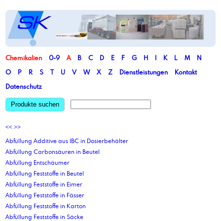
Chemikalien
0-9
A
B
C
D
E
F
G
H
I
K
L
M
N
O
P
R
S
T
U
V
W
X
Z
Dienstleistungen
Kontakt
Datenschutz
Produkte suchen
<<
>>
Abfüllung Additive aus IBC in Dosierbehälter
Abfüllung Carbonsäuren in Beutel
Abfüllung Entschäumer
Abfüllung Feststoffe in Beutel
Abfüllung Feststoffe in Eimer
Abfüllung Feststoffe in Fässer
Abfüllung Feststoffe in Karton
Abfüllung Feststoffe in Säcke