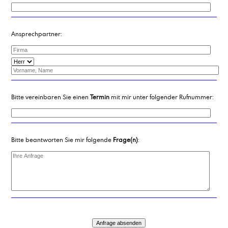
Ammoniumacetat, Lösung, ca. 50 %
Anisaldehyd
Antichlor
Ansprechpartner:
Äpfelsäure
Ascorbinsäure
Ätzkali in Schuppen
Ätznatron in Perlen
Ätznatron in Schuppen
Azelainsäure
Bitte vereinbaren Sie einen
Termin
mit mir unter folgender Rufnummer:
Bitte beantworten Sie mir folgende
Frage(n)
: