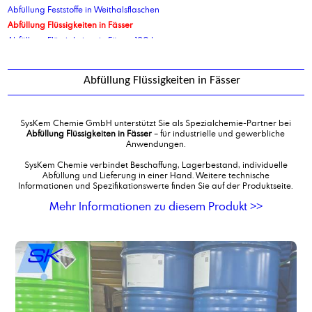
Abfüllung Feststoffe in Weithalsflaschen
Abfüllung Flüssigkeiten in Fässer
Abfüllung Flüssigkeiten in Fässer 120 ltr
Abfüllung Flüssigkeiten in Fässer 210 ltr
Abfüllung Flüssigkeiten in Kanister 10 kg
Abfüllung Flüssigkeiten in Fässer
Abfüllung Flüssigkeiten in Kanister 10 ltr
Abfüllung Flüssigkeiten in Kanister 2,5 ltr
Abfüllung Flüssigkeiten in Kanister 20 ltr
SysKem Chemie GmbH unterstützt Sie als Spezialchemie-Partner bei
Abfüllung Flüssigkeiten in Kanister 30 ltr
Abfüllung Flüssigkeiten in Fässer
– für industrielle und gewerbliche
Anwendungen.
Abfüllung Flüssigkeiten in Kanister 5 ltr
Abfüllung Flüssigkeiten in Kanister 5 ltr
SysKem Chemie verbindet Beschaffung, Lagerbestand, individuelle
Abfüllung und Lieferung in einer Hand. Weitere technische
Abfüllung Flüssigkeiten in Kanister 60 ltr
Informationen und Spezifikationswerte finden Sie auf der Produktseite.
Abfüllung Flüssigkeiten in Standbodenbeutel
Mehr Informationen zu diesem Produkt >>
Abfüllung Flüssigkeiten von IBC in Tankwagen
Abfüllung Flüssigprodukte in Eimer
Abfüllung gefährliche Flüssigkeiten in Kanister 10 ltr
Abfüllung Granulate in Eimer
Abfüllung in Ex geschützte IBC
Abfüllung in Flaschen
Abfüllung in Flaschen 1000 ml