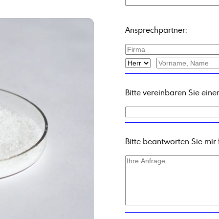
Alkene C30+
Alkylamin, C16-18, ethoxyliert + 5 EO
Ansprechpartner:
Aluminiumstearat
Amidosulfonsäure
Anisaldehyd
Ascorbinsäure
Ätznatron in Schuppen
Bitte vereinbaren Sie ein
Bitte beantworten Sie mir