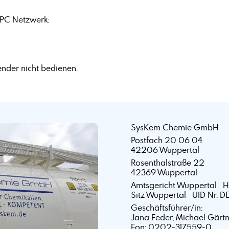
PC Netzwerk:
nder nicht bedienen.
SysKem Chemie GmbH
Postfach 20 06 04
42206 Wuppertal
Rosenthalstraße 22
42369 Wuppertal
Amtsgericht Wuppertal 
Sitz Wuppertal UID Nr. D
Geschäftsführer/in:
Jana Feder, Michael Gärt
Fon: 0202-317559-0