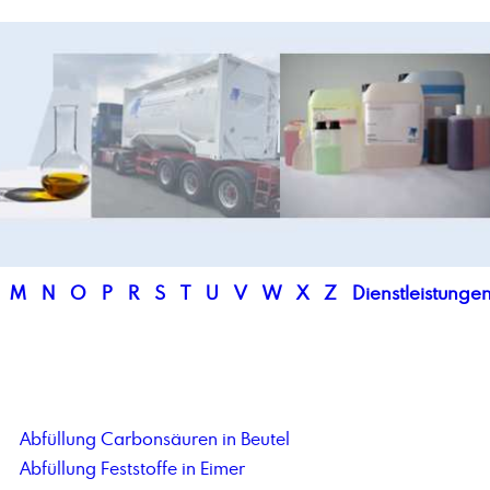
M
N
O
P
R
S
T
U
V
W
X
Z
Dienstleistunge
Abfüllung Carbonsäuren in Beutel
Abfüllung Feststoffe in Eimer