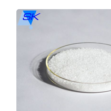
Alkene C24-C28
Alkohole, C14-15-branched and linear
Alkylbenzolsulfonsäure
Aluminiumsulfat,fest, 17/18%
Ammoniumacetat, Lösung, ca. 50 %
Äpfelsäure
Ätznatron in Perlen