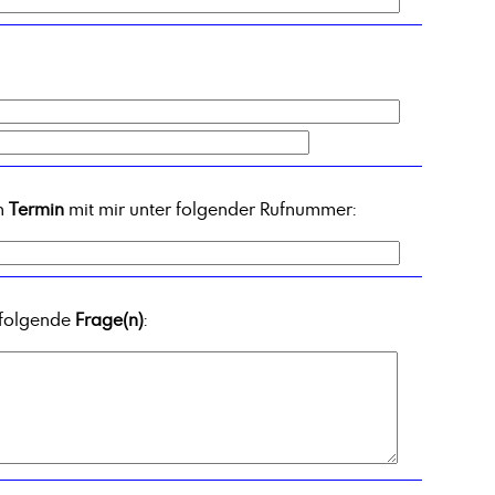
Alkohole, C12-15-branched and linear
Alkylbenzoat
Aluminiumsulfat, Lösung 48-50%
Ammonium alkyl Sulfat
Antichlor
Ätzkali in Schuppen
Azelainsäure
en
Termin
mit mir unter folgender Rufnummer:
 folgende
Frage(n)
: