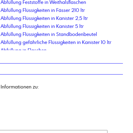
Abfüllung Feststoffe in Weithalsflaschen
Abfüllung Flüssigkeiten in Fässer 210 ltr
Abfüllung Flüssigkeiten in Kanister 2,5 ltr
Abfüllung Flüssigkeiten in Kanister 5 ltr
Abfüllung Flüssigkeiten in Standbodenbeutel
Abfüllung gefährliche Flüssigkeiten in Kanister 10 ltr
Abfüllung in Flaschen
Abfüllung in Flaschen 250 ml
Abfüllung in IBC mit 300ltr Nettoinhalt
Abfüllung Kleingebinde
Abfüllung pastöse Produkte in Eimer
 Informationen zu:
Abfüllung pastöse Produkte in Kartuschen
Abfüllung und Etikettierung 1-L Blechgebinde
Acryl-Maleinsäure Copolymer, Natriumsalz
Additiv 78_2
Aldehyd C 14
Alkene C20-C24