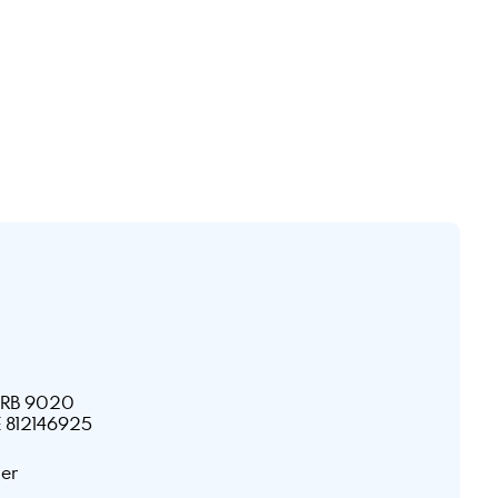
HRB 9020
E 812146925
ner