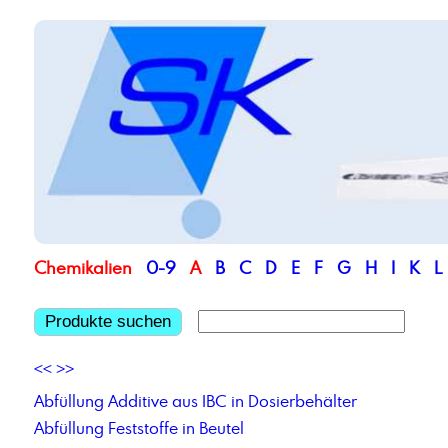
Chemikalien
0-9
A
B
C
D
E
F
G
H
I
K
L
Produkte suchen
<<
>>
Abfüllung Additive aus IBC in Dosierbehälter
Abfüllung Feststoffe in Beutel