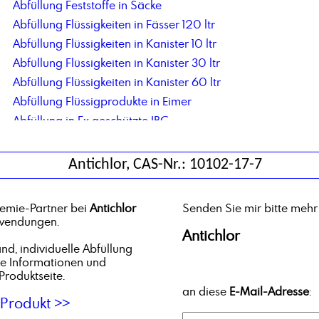
Abfüllung Feststoffe in Säcke
Abfüllung Flüssigkeiten in Fässer 120 ltr
Abfüllung Flüssigkeiten in Kanister 10 ltr
Abfüllung Flüssigkeiten in Kanister 30 ltr
Abfüllung Flüssigkeiten in Kanister 60 ltr
Abfüllung Flüssigprodukte in Eimer
Abfüllung in Ex geschützte IBC
Abfüllung in Flaschen 125 ml
Abfüllung in IBC mit 1000ltr Nettoinhalt
Antichlor, CAS-Nr.: 10102-17-7
Abfüllung in neue IBC als Mehrweggebinde, inkl. Rücknahme und Wiederbefüllung
Abfüllung Netzmittel
emie-Partner bei
Antichlor
Senden Sie mir bitte mehr
Abfüllung pastöse Produkte in IBC
nwendungen.
Antichlor
Abfüllung Tankwagen in IBC
d, individuelle Abfüllung
Acetyltributylcitrat
he Informationen und
Acrylsäure
Produktseite.
an diese
E-Mail-Adresse
:
Adipinsäure
Produkt >>
Aldehyd C 18