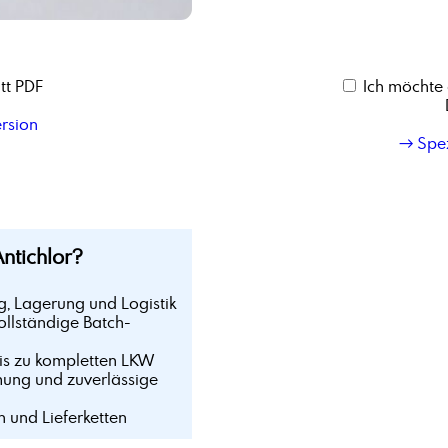
tt PDF
Ich möchte 
ersion
→ Spez
ntichlor?
g, Lagerung und Logistik
ollständige Batch-
bis zu kompletten LKW
mung und zuverlässige
n und Lieferketten