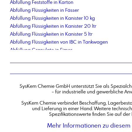
Abfüllung Feststoffe in Karton
Abfüllung Flüssigkeiten in Fässer
Abfüllung Flüssigkeiten in Kanister 10 kg
Abfüllung Flüssigkeiten in Kanister 20 ltr
Abfüllung Flüssigkeiten in Kanister 5 ltr
Abfüllung Flüssigkeiten von IBC in Tankwagen
Abfüllung Granulate in Eimer
Abfüllung in Flaschen 1000 ml
Abfüllung in Flaschen 500 ml
Abfüllung in Kleinstgebinde
Abfüllung Kohlenwasserstoffe aus Tankwagen in IBC
SysKem Chemie GmbH unterstützt Sie als Spezialch
Abfüllung pastöse Produkte in Fässer
– für industrielle und gewerbliche A
Abfüllung Pulver in Standbodenbeutel
SysKem Chemie verbindet Beschaffung, Lagerbestan
Aceton, Endverbleibserklärungspflichtig
und Lieferung in einer Hand. Weitere technisc
Acryl-Maleinsäure Copolymer, Natriumsalz, Lösung
Spezifikationswerte finden Sie auf der 
Additiv 88P
Mehr Informationen zu diesem 
Aldehyd C 16