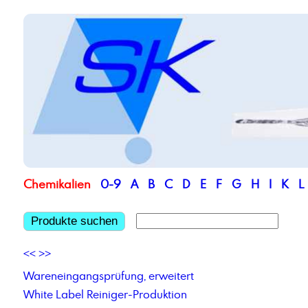
Chemikalien
0-9
A
B
C
D
E
F
G
H
I
K
L
Produkte suchen
<<
>>
Wareneingangsprüfung, erweitert
White Label Reiniger-Produktion