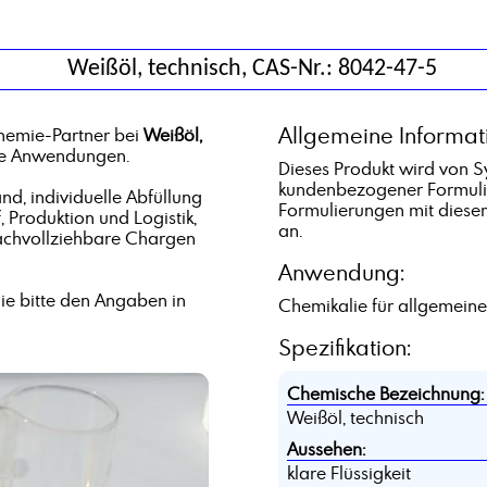
Weißöl, technisch, CAS-Nr.: 8042-47-5
Allgemeine Informat
hemie-Partner bei
Weißöl,
che Anwendungen.
Dieses Produkt wird von S
kundenbezogener Formulie
d, individuelle Abfüllung
Formulierungen mit diesem
, Produktion und Logistik,
an.
achvollziehbare Chargen
Anwendung:
e bitte den Angaben in
Chemikalie für allgemein
Spezifikation:
Chemische Bezeichnung:
Weißöl, technisch
Aussehen:
klare Flüssigkeit