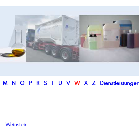
M
N
O
P
R
S
T
U
V
W
X
Z
Dienstleistunge
Weinstein