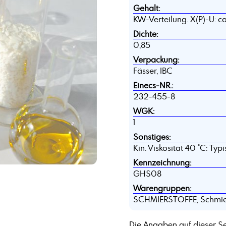
Gehalt:
KW-Verteilung. X(P)-U: c
Dichte:
0,85
Verpackung:
Fässer, IBC
Einecs-NR.:
232-455-8
WGK:
1
Sonstiges:
Kin. Viskosität 40 °C: Ty
Kennzeichnung:
GHS08
Warengruppen:
SCHMIERSTOFFE, Schmiers
Die Angaben auf dieser Se