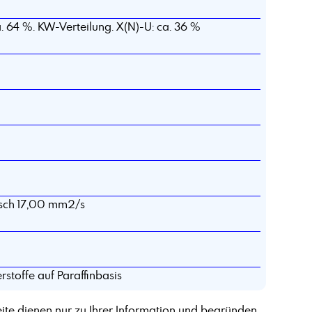
a. 64 %. KW-Verteilung. X(N)-U: ca. 36 %
pisch 17,00 mm2/s
toffe auf Paraffinbasis
ite dienen nur zu Ihrer Information und begründen