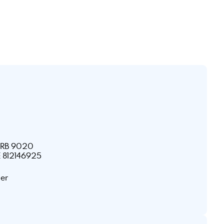
HRB 9020
E 812146925
ner