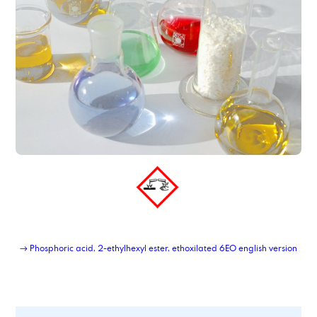
→ Phosphoric acid, 2-ethylhexyl ester, ethoxilated 6EO english version