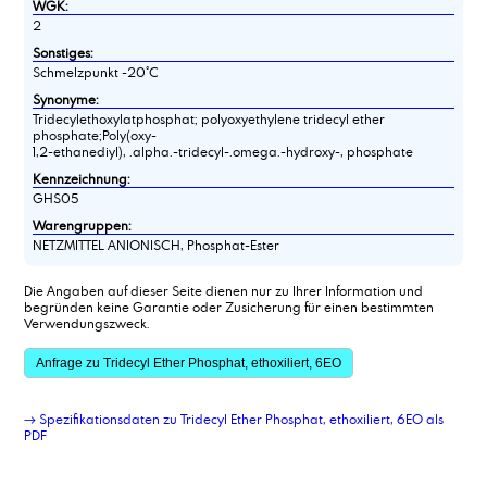
WGK:
2
Sonstiges:
Schmelzpunkt -20°C
Synonyme:
Tridecylethoxylatphosphat; polyoxyethylene tridecyl ether
phosphate;Poly(oxy-
1,2-ethanediyl), .alpha.-tridecyl-.omega.-hydroxy-, phosphate
Kennzeichnung:
GHS05
Warengruppen:
NETZMITTEL ANIONISCH, Phosphat-Ester
Die Angaben auf dieser Seite dienen nur zu Ihrer Information und
begründen keine Garantie oder Zusicherung für einen bestimmten
Verwendungszweck.
Anfrage zu Tridecyl Ether Phosphat, ethoxiliert, 6EO
→ Spezifikationsdaten zu Tridecyl Ether Phosphat, ethoxiliert, 6EO als
PDF