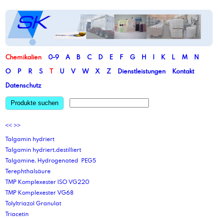
Chemikalien
0-9
A
B
C
D
E
F
G
H
I
K
L
M
N
O
P
R
S
T
U
V
W
X
Z
Dienstleistungen
Kontakt
Datenschutz
Produkte suchen
<<
>>
Talgamin hydriert
Talgamin hydriert,destilliert
Talgamine, Hydrogenated PEG5
Terephthalsäure
TMP Komplexester ISO VG220
TMP Komplexester VG68
Tolyltriazol Granulat
Triacetin