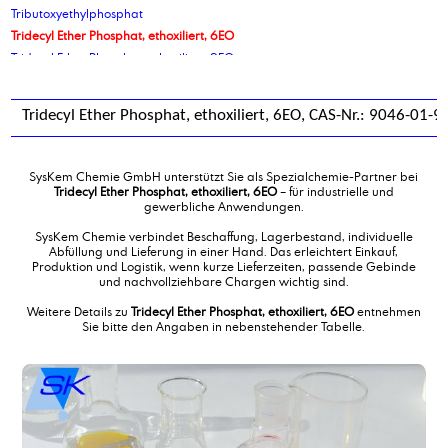
Tributoxyethylphosphat
Tridecyl Ether Phosphat, ethoxiliert, 6EO
Tridecyl Ether Phosphat, ethoxiliert, 9EO
Triethanolamin 99% LFG 85, Endverbleibserklärungspflichtig
Triethanolamin 99% rein, Endverbleibserklärungspflichtig
Tridecyl Ether Phosphat, ethoxiliert, 6EO, CAS-Nr.: 9046-01-9
Triethylcitrat
Triethylenglykol
Triethylentetramin TETA
SysKem Chemie GmbH unterstützt Sie als Spezialchemie-Partner bei
Triethylphosphat
Tridecyl Ether Phosphat, ethoxiliert, 6EO
– für industrielle und
gewerbliche Anwendungen.
Triisobutylphosphat
Triisooctylphosphat
SysKem Chemie verbindet Beschaffung, Lagerbestand, individuelle
Abfüllung und Lieferung in einer Hand. Das erleichtert Einkauf,
Trimerfettsäure
Produktion und Logistik, wenn kurze Lieferzeiten, passende Gebinde
Trimerfettsäure-Pflanzlich
und nachvollziehbare Chargen wichtig sind.
Trimethylolpropantricaprylat
Weitere Details zu
Tridecyl Ether Phosphat, ethoxiliert, 6EO
entnehmen
Trimethylolpropantricaprylat/caprat
Sie bitte den Angaben in nebenstehender Tabelle.
Trimethylolpropantrioleat Lubricant Grade
Trimethylolpropantrioleat TMP Ester
Trinatriumcitrat Dihydrat
Trioctylphosphat
Tripropylenglykolmonomethylether, TPM