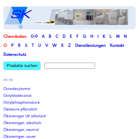
Chemikalien
0-9
A
B
C
D
E
F
G
H
I
K
L
M
N
O
P
R
S
T
U
V
W
X
Z
Dienstleistungen
Kontakt
Datenschutz
Produkte suchen
<<
>>
Octadecylamin
Octyldodecanol
Octylphosphonsäure
Oelsäure pflanzlich
Ökoreiniger UV alkalisch
Ökoreiniger, alkalisch
Ökoreiniger, neutral
Ökoreiniger, sauer