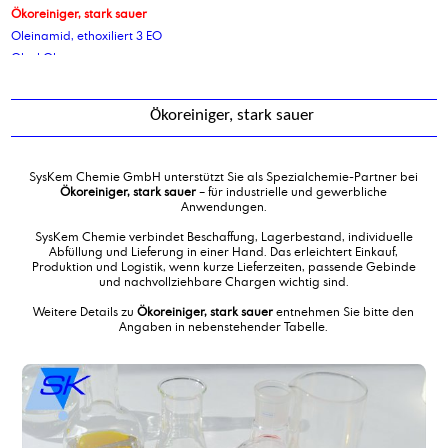
Ökoreiniger, stark sauer
Oleinamid, ethoxiliert 3 EO
Oleyl Oleat
Oleylalkohol 60-65
Oleylalkohol 90-95
Ökoreiniger, stark sauer
Oleylamin
Oleylcetylalkohol 90-95
Oleylcetylalkohol-2-polyglycolether
SysKem Chemie GmbH unterstützt Sie als Spezialchemie-Partner bei
Oleylcetylalkohol-5-polyglycolether
Ökoreiniger, stark sauer
– für industrielle und gewerbliche
Anwendungen.
Ölsäure
SysKem Chemie verbindet Beschaffung, Lagerbestand, individuelle
Abfüllung und Lieferung in einer Hand. Das erleichtert Einkauf,
Produktion und Logistik, wenn kurze Lieferzeiten, passende Gebinde
und nachvollziehbare Chargen wichtig sind.
Weitere Details zu
Ökoreiniger, stark sauer
entnehmen Sie bitte den
Angaben in nebenstehender Tabelle.