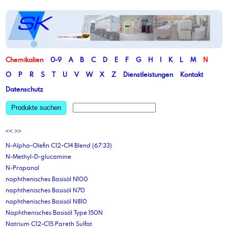
Chemikalien
0-9
A
B
C
D
E
F
G
H
I
K
L
M
N
O
P
R
S
T
U
V
W
X
Z
Dienstleistungen
Kontakt
Datenschutz
Produkte suchen
<<
>>
N-Alpha-Olefin C12-C14 Blend (67:33)
N-Methyl-D-glucamine
N-Propanol
naphthenisches Basisöl N100
naphthenisches Basisöl N70
naphthenisches Basisöl N810
Naphthenisches Basisöl Type 150N
Natrium C12-C15 Pareth Sulfat