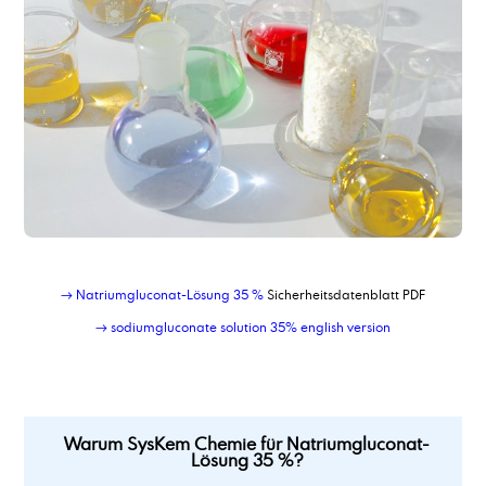
→ Natriumgluconat-Lösung 35 %
Sicherheitsdatenblatt PDF
→ sodiumgluconate solution 35% english version
Warum SysKem Chemie für Natriumgluconat-
Lösung 35 %?