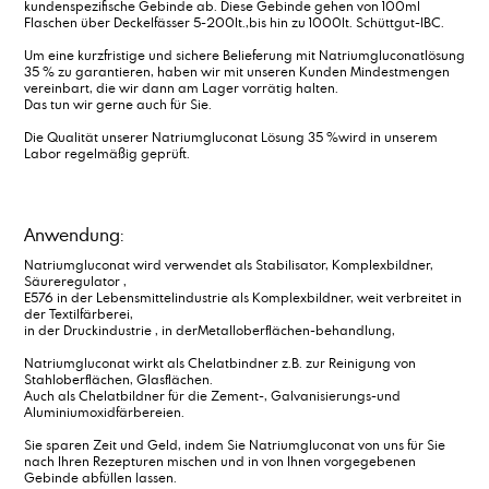
kundenspezifische Gebinde ab. Diese Gebinde gehen von 100ml
Flaschen über Deckelfässer 5-200lt.,bis hin zu 1000lt. Schüttgut-IBC.
Um eine kurzfristige und sichere Belieferung mit Natriumgluconatlösung
35 % zu garantieren, haben wir mit unseren Kunden Mindestmengen
vereinbart, die wir dann am Lager vorrätig halten.
Das tun wir gerne auch für Sie.
Die Qualität unserer Natriumgluconat Lösung 35 %wird in unserem
Labor regelmäßig geprüft.
Anwendung:
Natriumgluconat wird verwendet als Stabilisator, Komplexbildner,
Säureregulator ,
E576 in der Lebensmittelindustrie als Komplexbildner, weit verbreitet in
der Textilfärberei,
in der Druckindustrie , in derMetalloberflächen-behandlung,
Natriumgluconat wirkt als Chelatbindner z.B. zur Reinigung von
Stahloberflächen, Glasflächen.
Auch als Chelatbildner für die Zement-, Galvanisierungs-und
Aluminiumoxidfärbereien.
Sie sparen Zeit und Geld, indem Sie Natriumgluconat von uns für Sie
nach Ihren Rezepturen mischen und in von Ihnen vorgegebenen
Gebinde abfüllen lassen.