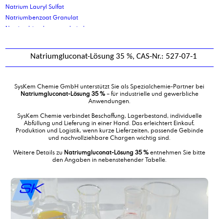
Natrium Lauryl Sulfat
Natriumbenzoat Granulat
Natriumbicarbonat technisch
Natriumcarbonat, Soda leicht
Natriumcarbonat, Soda schwer
Natriumgluconat-Lösung 35 %, CAS-Nr.: 527-07-1
Natriumcumolsulfonat 96 %
Natriumdocusat 70%
Natriumgluconat
SysKem Chemie GmbH unterstützt Sie als Spezialchemie-Partner bei
Natriumgluconat-Lösung 35 %
Natriumgluconat-Lösung 35 %
– für industrielle und gewerbliche
Anwendungen.
Natriumlaurylethersulfat 2EO 68-72%
Natriumlaurylethersulfat 70 %
SysKem Chemie verbindet Beschaffung, Lagerbestand, individuelle
Abfüllung und Lieferung in einer Hand. Das erleichtert Einkauf,
Natriummolybdat Dihydrat
Produktion und Logistik, wenn kurze Lieferzeiten, passende Gebinde
Natronwasserglas 37/40 BE
und nachvollziehbare Chargen wichtig sind.
Neodecansäure
Weitere Details zu
Natriumgluconat-Lösung 35 %
entnehmen Sie bitte
Neopentylglykol
den Angaben in nebenstehender Tabelle.
Nichtionisches, schaumarmes Tensid DF12
Nitrobenzolsulfonsäure, Na-Salz, Granulat