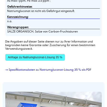
As max 1 ppm, Pb max 3,5 ppm ;
Gefahrenhinweise:
Natriumgluconat ist nicht als Gefahrgut eingestuft.
Kennzeichnung:
n.a.
Warengruppen:
SALZE ORGANISCH, Salze von Carbon-Fruchtsäuren
Die Angaben auf dieser Seite dienen nur zu Ihrer Information und
begründen keine Garantie oder Zusicherung für einen bestimmten
Verwendungszweck.
Anfrage zu Natriumgluconat-Lösung 35 %
→ Spezifikationsdaten zu Natriumgluconat-Lösung 35 % als PDF