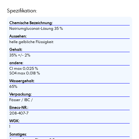
Spezifikation:
Chemische Bezeichnung:
Natriumgluconat-Lösung 35 %
Aussehen:
helle gelbliche Flüssigkeit
Gehalt:
35% +/- 2%
andere:
Cl max 0,025 %
SO4 max 0,018 %
Wassergehalt:
65%
Verpackung:
Fässer / IBC /
Einecs-NR.:
208-407-7
WGK:
1
Sonstiges: