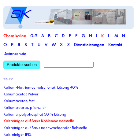
Chemikalien
0-9
A
B
C
D
E
F
G
H
I
K
L
M
N
O
P
R
S
T
U
V
W
X
Z
Dienstleistungen
Kontakt
Datenschutz
Produkte suchen
<<
>>
Kalium-Natriumcumolsulfonat, Lösung 40%
Kaliumacetat Pulver
Kaliumacetat, fest
Kaliumstearat, pflanzlich
Kaliumtripolyphosphat 50 % Lösung
Kaltreiniger auf Basis Kohlenwasserstoffe
Kaltreiniger auf Basis nachwachsender Rohstoffe
Kaltreiniger IP12