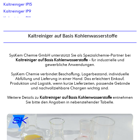
Kaltreiniger IP15
Kaltreiniger IP9
Kaltreiniger P13
Kaltreiniger, schnellverdunstend
Kleinmengenlogistik
Kaltreiniger auf Basis Kohlenwasserstoffe
Kokosalkylaminethoxylat Type 10EO
Kokosalkylaminethoxylat Type 5EO
Kokosamin, destilliert
SysKem Chemie GmbH unterstützt Sie als Spezialchemie-Partner bei
Kokosölfettsäure, destilliert
Kaltreiniger auf Basis Kohlenwasserstoffe
– für industrielle und
gewerbliche Anwendungen.
Kommissionierung und Palettierung Gefahrgut
Korrosionsschutzadditiv auf Dicarbonsäurebasis
SysKem Chemie verbindet Beschaffung, Lagerbestand, individuelle
Abfüllung und Lieferung in einer Hand. Das erleichtert Einkauf,
Korrosionsschutzadditiv auf Triazolbasis
Produktion und Logistik, wenn kurze Lieferzeiten, passende Gebinde
und nachvollziehbare Chargen wichtig sind.
Weitere Details zu
Kaltreiniger auf Basis Kohlenwasserstoffe
entnehmen
Sie bitte den Angaben in nebenstehender Tabelle.