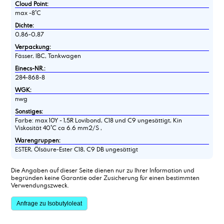
Cloud Point:
max -8°C
Dichte:
0,86-0,87
Verpackung:
Fässer, IBC, Tankwagen
Einecs-NR.:
284-868-8
WGK:
nwg
Sonstiges:
Farbe: max 10Y - 1,5R Lovibond, C18 und C9 ungesättigt, Kin
Viskosität 40°C ca 6.6 mm2/S ,
Warengruppen:
ESTER, Ölsäure-Ester C18, C9 DB ungesättigt
Die Angaben auf dieser Seite dienen nur zu Ihrer Information und
begründen keine Garantie oder Zusicherung für einen bestimmten
Verwendungszweck.
Anfrage zu Isobutyloleat