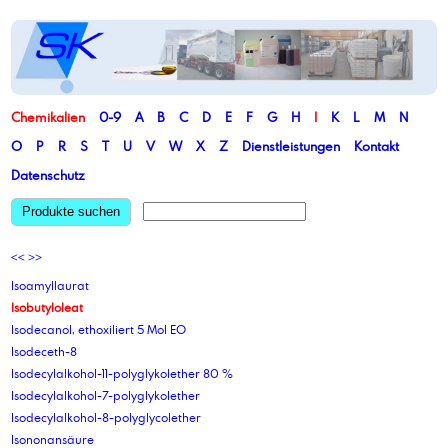
Chemikalien
0-9
A
B
C
D
E
F
G
H
I
K
L
M
N
O
P
R
S
T
U
V
W
X
Z
Dienstleistungen
Kontakt
Datenschutz
Produkte suchen
<<
>>
Isoamyllaurat
Isobutyloleat
Isodecanol, ethoxiliert 5 Mol EO
Isodeceth-8
Isodecylalkohol-11-polyglykolether 80 %
Isodecylalkohol-7-polyglykolether
Isodecylalkohol-8-polyglycolether
Isononansäure