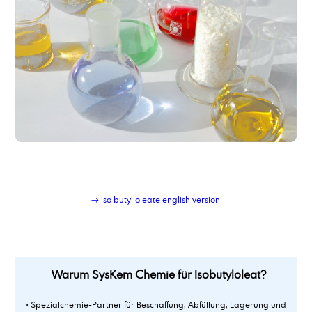
Isotridecylalkohol-8-polyglykolether
Isotridecylalkohol-ethoxiliert mit 9EO, 90%Lösung
Isotridecylalkoholpolyglykolphosphorsäureester
Isotridecylstearat
Itaconsäure
→ iso butyl oleate english version
Warum SysKem Chemie für Isobutyloleat?
• Spezialchemie-Partner für Beschaffung, Abfüllung, Lagerung und