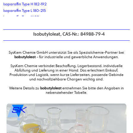
Isoparaffin Type H 182-192
Isoparaffin Type L 180-215
Isoparaffin Type M 80
Isoparaffin Type V 270-310
Isophthalsäure
Isobutyloleat, CAS-Nr.: 84988-79-4
Isopropanol
Isopropyllaurat
Isopropylmyristat
SysKem Chemie GmbH unterstützt Sie als Spezialchemie-Partner bei
Isopropyloleat
Isobutyloleat
– für industrielle und gewerbliche Anwendungen.
Isopropylpalmitat
SysKem Chemie verbindet Beschaffung, Lagerbestand, individuelle
Isosorbid
Abfüllung und Lieferung in einer Hand. Das erleichtert Einkauf,
Produktion und Logistik, wenn kurze Lieferzeiten, passende Gebinde
Isostearinsäure
und nachvollziehbare Chargen wichtig sind.
Isostearinsäure, Pflanzlich
Weitere Details zu
Isobutyloleat
entnehmen Sie bitte den Angaben in
Isostearylalkohol
nebenstehender Tabelle.
Isotridecanol, ethoxiliert (EO 3 - 5)
Isotridecanol, ethoxiliert 5 Mol EO
Isotridecanol-6-polyglykolether von C13
Isotridecylalkohol
Isotridecylalkohol-10-polyglykolether
Isotridecylalkohol-6,5-polyglykolether