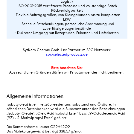
Logistik
• ISO 9001:2015 zertifizierte Prozesse und vollständige Batch-
Rückverfolgbarkeit
• Flexible Auftragsgrößen, von Kleingebinden bis zu kompletten
LKW
• Schnelle Entscheidungen, persönliche Abstimmung und
zuverlässige Lagerbestände
• Diskreter Umgang mit Rezepturen, Etiketten und Lieferketten
SysKem Chemie GmbH ist Partner im SPC Netzwerk:
spc-selectedproducts.de
Bitte beachten Sie:
Aus rechtlichen Gründen dürfen wir Privatanwender nicht bedienen.
Allgemeine Informationen:
Isobutyloleat ist ein Fettsäureester aus Isobutanol und Ölsäure. In
öffentlichen Datenbanken wird die Substanz unter den Bezeichnungen
„Isobutyl Oleate“, „Oleic Acid Isobutyl Ester“ bzw. „9-Octadecenoic Acid
(9Z)-, 2-Methylpropyl Ester“ geführt.
Die Summenformel lautet C22H42O2.
Das Molekulargewicht beträgt 338,57 g/mol.