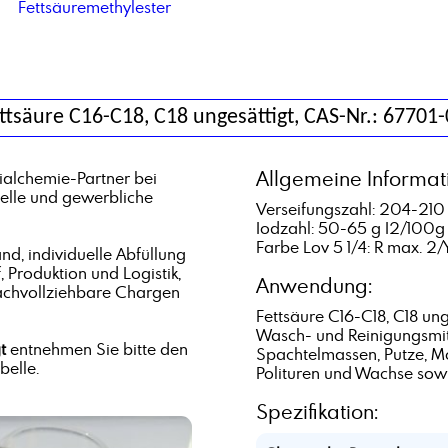
Fettsäuremethylester
ttsäure C16-C18, C18 ungesättigt, CAS-Nr.: 67701
Allgemeine Informat
alchemie-Partner bei
rielle und gewerbliche
Verseifungszahl: 204-21
Iodzahl: 50-65 g I2/100g
Farbe Lov 5 1/4: R max. 2
d, individuelle Abfüllung
, Produktion und Logistik,
Anwendung:
achvollziehbare Chargen
Fettsäure C16-C18, C18 un
Wasch- und Reinigungsmitte
t
entnehmen Sie bitte den
Spachtelmassen, Putze, Mo
elle.
Polituren und Wachse sowi
Spezifikation: