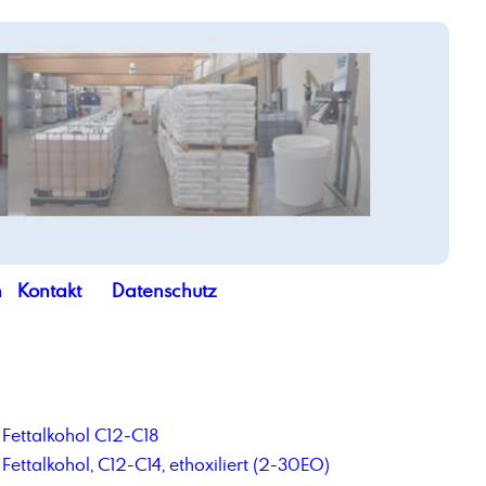
n
Kontakt
Datenschutz
Fettalkohol C12-C18
Fettalkohol, C12-C14, ethoxiliert (2-30EO)