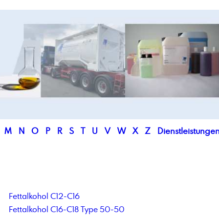
M
N
O
P
R
S
T
U
V
W
X
Z
Dienstleistunge
Fettalkohol C12-C16
Fettalkohol C16-C18 Type 50-50