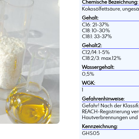
Chemische Bezeichnung:
Kokosölfettsäure, ungesät
Gehalt:
C16: 21-37%
C18: 10-30%
C18:1: 33-37%
Gehalt2:
C12/14: 1-5%
C18:2/3: max.12%
Wassergehalt:
0,5%
WGK:
1
Gefahrenhinweise:
Gefahr! Nach der Klassif
REACH-Registrierung veru
Hautverbrennungen und
Kennzeichnung:
GHS05