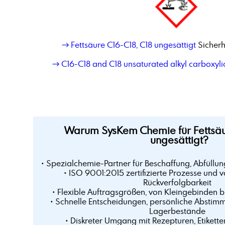
→ Fettsäure C16-C18, C18 ungesättigt
Sicherh
→ C16-C18 and C18 unsaturated alkyl carboxylic
Warum SysKem Chemie für Fettsäur
ungesättigt?
• Spezialchemie-Partner für Beschaffung, Abfüllun
• ISO 9001:2015 zertifizierte Prozesse und v
Rückverfolgbarkeit
• Flexible Auftragsgrößen, von Kleingebinden 
• Schnelle Entscheidungen, persönliche Abstim
Lagerbestände
• Diskreter Umgang mit Rezepturen, Etikette