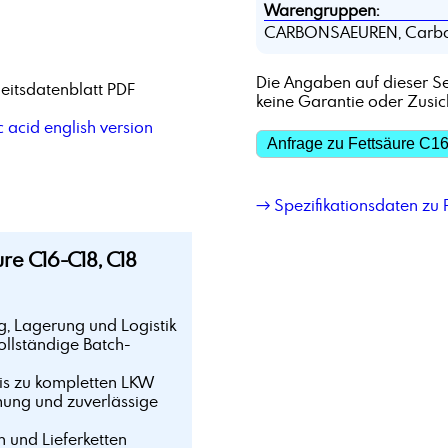
Warengruppen:
CARBONSAEUREN, Carbo
Die Angaben auf dieser Se
eitsdatenblatt PDF
keine Garantie oder Zusi
 acid english version
Anfrage zu Fettsäure C16
→ Spezifikationsdaten zu F
e C16-C18, C18
g, Lagerung und Logistik
ollständige Batch-
bis zu kompletten LKW
mung und zuverlässige
n und Lieferketten