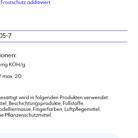
Frostschutz additiviert
-05-7
ionen:
0 mg KOH/g
/Y max. 20
gesättigt wird in folgenden Produkten verwendet:
l, Beschichtungsprodukte, Füllstoffe,
delliermasse, Fingerfarben, Luftpflegemittel,
e Pflanzenschutzmittel.