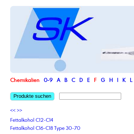
Chemikalien
0-9
A
B
C
D
E
F
G
H
I
K
L
Produkte suchen
<<
>>
Fettalkohol C12-C14
Fettalkohol C16-C18 Type 30-70