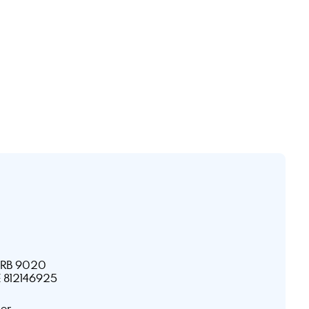
HRB 9020
E 812146925
ner