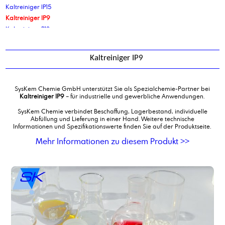
Kaltreiniger IP15
Kaltreiniger IP9
Kaltreiniger P13
Kaltreiniger, schnellverdunstend
Kleinmengenlogistik
Kaltreiniger IP9
Kokosalkylaminethoxylat Type 10EO
Kokosalkylaminethoxylat Type 5EO
Kokosamin, destilliert
SysKem Chemie GmbH unterstützt Sie als Spezialchemie-Partner bei
Kokosölfettsäure, destilliert
Kaltreiniger IP9
– für industrielle und gewerbliche Anwendungen.
Kommissionierung und Palettierung Gefahrgut
SysKem Chemie verbindet Beschaffung, Lagerbestand, individuelle
Korrosionsschutzadditiv auf Dicarbonsäurebasis
Abfüllung und Lieferung in einer Hand. Weitere technische
Informationen und Spezifikationswerte finden Sie auf der Produktseite.
Korrosionsschutzadditiv auf Triazolbasis
Mehr Informationen zu diesem Produkt >>