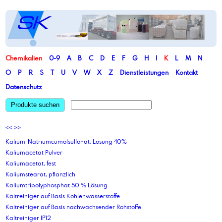
Chemikalien
0-9
A
B
C
D
E
F
G
H
I
K
L
M
N
O
P
R
S
T
U
V
W
X
Z
Dienstleistungen
Kontakt
Datenschutz
Produkte suchen
<<
>>
Kalium-Natriumcumolsulfonat, Lösung 40%
Kaliumacetat Pulver
Kaliumacetat, fest
Kaliumstearat, pflanzlich
Kaliumtripolyphosphat 50 % Lösung
Kaltreiniger auf Basis Kohlenwasserstoffe
Kaltreiniger auf Basis nachwachsender Rohstoffe
Kaltreiniger IP12