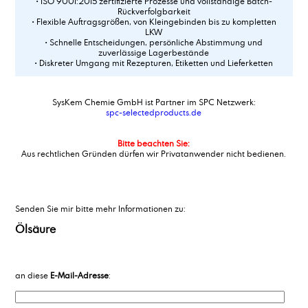
• ISO 9001:2015 zertifizierte Prozesse und vollständige Batch-
Rückverfolgbarkeit
• Flexible Auftragsgrößen, von Kleingebinden bis zu kompletten
LKW
• Schnelle Entscheidungen, persönliche Abstimmung und
zuverlässige Lagerbestände
• Diskreter Umgang mit Rezepturen, Etiketten und Lieferketten
SysKem Chemie GmbH ist Partner im SPC Netzwerk:
spc-selectedproducts.de
Bitte beachten Sie:
Aus rechtlichen Gründen dürfen wir Privatanwender nicht bedienen.
Senden Sie mir bitte mehr Informationen zu:
Ölsäure
an diese
E-Mail-Adresse
: