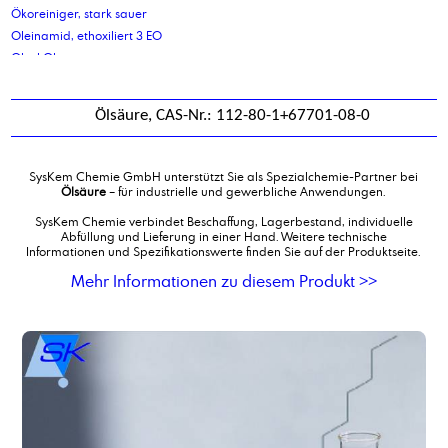
Ökoreiniger, stark sauer
Oleinamid, ethoxiliert 3 EO
Oleyl Oleat
Oleylalkohol 60-65
Oleylalkohol 90-95
Ölsäure, CAS-Nr.: 112-80-1+67701-08-0
Oleylamin
Oleylcetylalkohol 90-95
Oleylcetylalkohol-2-polyglycolether
SysKem Chemie GmbH unterstützt Sie als Spezialchemie-Partner bei
Oleylcetylalkohol-5-polyglycolether
Ölsäure
– für industrielle und gewerbliche Anwendungen.
Ölsäure
SysKem Chemie verbindet Beschaffung, Lagerbestand, individuelle
Abfüllung und Lieferung in einer Hand. Weitere technische
Informationen und Spezifikationswerte finden Sie auf der Produktseite.
Mehr Informationen zu diesem Produkt >>