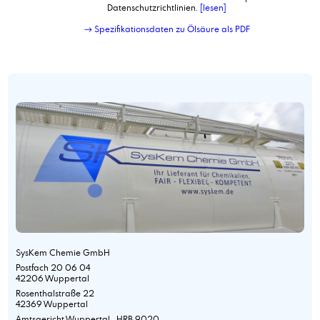
Datenschutzrichtlinien.
[lesen]
→ Spezifikationsdaten zu Ölsäure als PDF
SysKem Chemie GmbH
Postfach 20 06 04
42206 Wuppertal
Rosenthalstraße 22
42369 Wuppertal
Amtsgericht Wuppertal HRB 9020