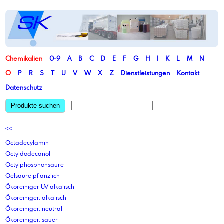
Chemikalien
0-9
A
B
C
D
E
F
G
H
I
K
L
M
N
O
P
R
S
T
U
V
W
X
Z
Dienstleistungen
Kontakt
Datenschutz
Produkte suchen
<<
Octadecylamin
Octyldodecanol
Octylphosphonsäure
Oelsäure pflanzlich
Ökoreiniger UV alkalisch
Ökoreiniger, alkalisch
Ökoreiniger, neutral
Ökoreiniger, sauer