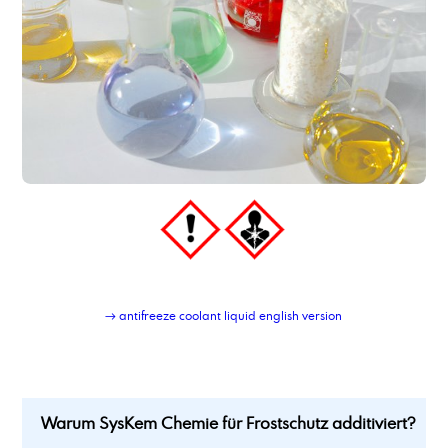
→ antifreeze coolant liquid english version
Warum SysKem Chemie für Frostschutz additiviert?