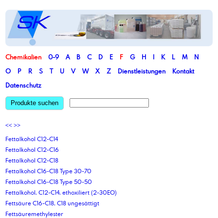
Chemikalien
0-9
A
B
C
D
E
F
G
H
I
K
L
M
N
O
P
R
S
T
U
V
W
X
Z
Dienstleistungen
Kontakt
Datenschutz
Produkte suchen
<<
>>
Fettalkohol C12-C14
Fettalkohol C12-C16
Fettalkohol C12-C18
Fettalkohol C16-C18 Type 30-70
Fettalkohol C16-C18 Type 50-50
Fettalkohol, C12-C14, ethoxiliert (2-30EO)
Fettsäure C16-C18, C18 ungesättigt
Fettsäuremethylester