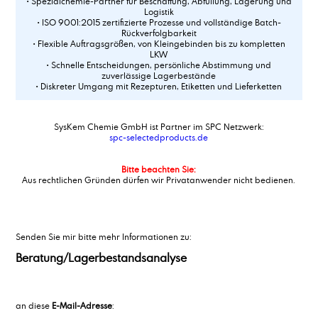
• Spezialchemie-Partner für Beschaffung, Abfüllung, Lagerung und
Logistik
• ISO 9001:2015 zertifizierte Prozesse und vollständige Batch-
Rückverfolgbarkeit
• Flexible Auftragsgrößen, von Kleingebinden bis zu kompletten
LKW
• Schnelle Entscheidungen, persönliche Abstimmung und
zuverlässige Lagerbestände
• Diskreter Umgang mit Rezepturen, Etiketten und Lieferketten
SysKem Chemie GmbH ist Partner im SPC Netzwerk:
spc-selectedproducts.de
Bitte beachten Sie:
Aus rechtlichen Gründen dürfen wir Privatanwender nicht bedienen.
Senden Sie mir bitte mehr Informationen zu:
Beratung/Lagerbestandsanalyse
an diese
E-Mail-Adresse
: