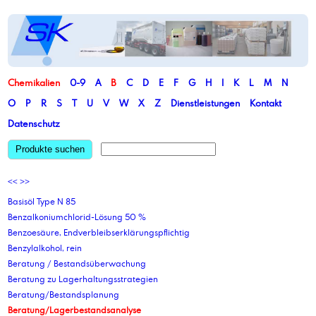
Chemikalien
0-9
A
B
C
D
E
F
G
H
I
K
L
M
N
O
P
R
S
T
U
V
W
X
Z
Dienstleistungen
Kontakt
Datenschutz
Produkte suchen
<<
>>
Basisöl Type N 85
Benzalkoniumchlorid-Lösung 50 %
Benzoesäure, Endverbleibserklärungspflichtig
Benzylalkohol, rein
Beratung / Bestandsüberwachung
Beratung zu Lagerhaltungsstrategien
Beratung/Bestandsplanung
Beratung/Lagerbestandsanalyse