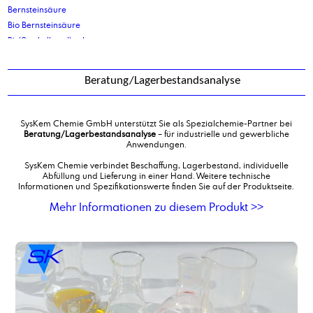
Bernsteinsäure
Bio Bernsteinsäure
Bis(2-ethylhexyl) sebacat
Bis-(2-propylheptyl)phthalat
Bisphenol A
Beratung/Lagerbestandsanalyse
BS 150 L
BS L
Butylacrylat
SysKem Chemie GmbH unterstützt Sie als Spezialchemie-Partner bei
Butyldiglykol
Beratung/Lagerbestandsanalyse
– für industrielle und gewerbliche
Anwendungen.
Butyldiglykolacetat
Butyloleat
SysKem Chemie verbindet Beschaffung, Lagerbestand, individuelle
Abfüllung und Lieferung in einer Hand. Weitere technische
Butylstearat
Informationen und Spezifikationswerte finden Sie auf der Produktseite.
Butyltriglykol
Mehr Informationen zu diesem Produkt >>