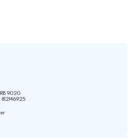
HRB 9020
E 812146925
ner