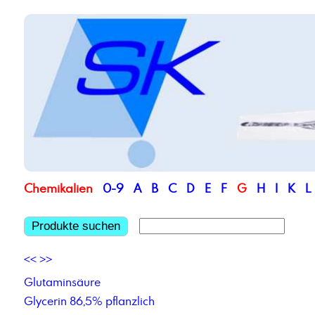
Chemikalien
0-9
A
B
C
D
E
F
G
H
I
K
L
Produkte suchen
<<
>>
Glutaminsäure
Glycerin 86,5% pflanzlich