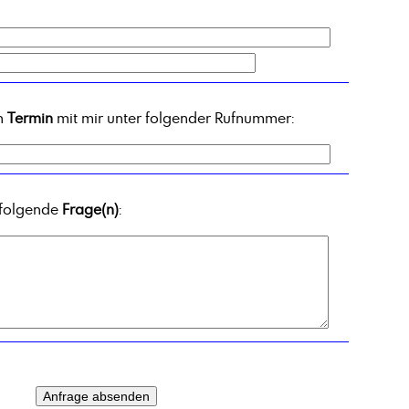
en
Termin
mit mir unter folgender Rufnummer:
 folgende
Frage(n)
: