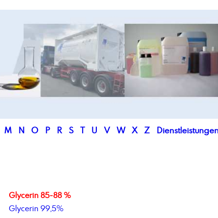
M
N
O
P
R
S
T
U
V
W
X
Z
Dienstleistunge
Glycerin 85-88 %
Glycerin 99,5%