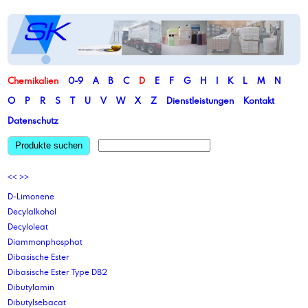
Chemikalien
0-9
A
B
C
D
E
F
G
H
I
K
L
M
N
O
P
R
S
T
U
V
W
X
Z
Dienstleistungen
Kontakt
Datenschutz
Produkte suchen
<<
>>
D-Limonene
Decylalkohol
Decyloleat
Diammonphosphat
Dibasische Ester
Dibasische Ester Type DB2
Dibutylamin
Dibutylsebacat