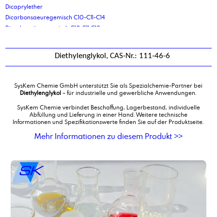
Dicaprylether
Dicarbonsaeuregemisch C10-C11-C14
Dicarbonsäuregemisch C10 C11 C12
Dicarbonsäuregemisch C4C6
Diethanolamin 98,5%
Diethylenglykol, CAS-Nr.: 111-46-6
Diethanolamin, 85 % LFG
Diethylenglykol
Diethylethanolamin, Endverbleibserklärungspflichtig
SysKem Chemie GmbH unterstützt Sie als Spezialchemie-Partner bei
Diethylmalonat
Diethylenglykol
– für industrielle und gewerbliche Anwendungen.
Diglykolamin
SysKem Chemie verbindet Beschaffung, Lagerbestand, individuelle
Diisodecyladipat
Abfüllung und Lieferung in einer Hand. Weitere technische
Informationen und Spezifikationswerte finden Sie auf der Produktseite.
Diisononyladipat
Diisononylphthalat
Mehr Informationen zu diesem Produkt >>
Diisotridecyladipat
Dimerfettsäure
Dimerfettsäure, hydriert, destilliert
Dimerfettsäure, Pflanzlich 950
Dimerfettsäure, Pflanzlich 970
Dimethyladipat
Dimethylaminopropylamin