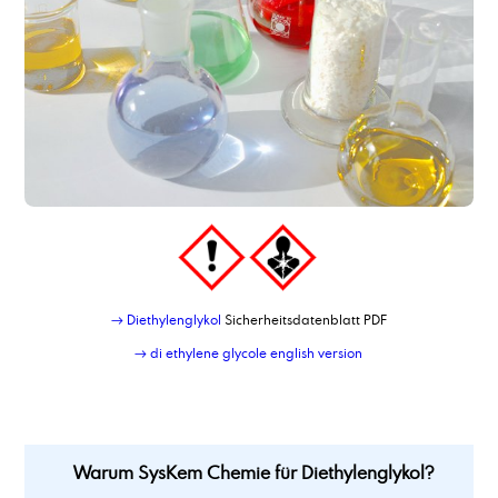
Dimethylethanolamin, Endverbleibserklärungspflichtig
Dimethylsulfoxid (DMSO)
Dinatriumsebacat
Dioctyladipat
Dioctylsebacat
Dipropylenglykol
Dipropylenglykol n-Propyl Ether, DPNP
Dipropylenglykol-n-butylether DPNB
Dipropylenglykoldimethylether DPDM
Dipropylenglykolmonomethylether, DPM
Dodecanamin, destilliert
Dodecandisäure
Dodecylbenzolsulfonat, Triethanolaminsalz
→ Diethylenglykol
Sicherheitsdatenblatt PDF
Dodecylbenzolsulfonsäure
→ di ethylene glycole english version
Warum SysKem Chemie für Diethylenglykol?