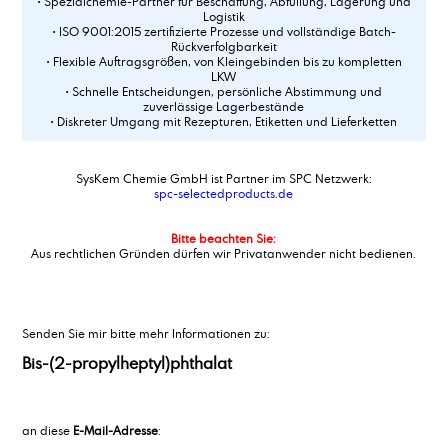
• Spezialchemie-Partner für Beschaffung, Abfüllung, Lagerung und
Logistik
• ISO 9001:2015 zertifizierte Prozesse und vollständige Batch-
Rückverfolgbarkeit
• Flexible Auftragsgrößen, von Kleingebinden bis zu kompletten
LKW
• Schnelle Entscheidungen, persönliche Abstimmung und
zuverlässige Lagerbestände
• Diskreter Umgang mit Rezepturen, Etiketten und Lieferketten
SysKem Chemie GmbH ist Partner im SPC Netzwerk:
spc-selectedproducts.de
Bitte beachten Sie:
Aus rechtlichen Gründen dürfen wir Privatanwender nicht bedienen.
Senden Sie mir bitte mehr Informationen zu:
Bis-(2-propylheptyl)phthalat
an diese
E-Mail-Adresse
: