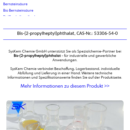
Bernsteinsäure
Bio Bernsteinsäure
Bis(2-ethylhexyl) sebacat
Bis-(2-propylheptyl)phthalat
Bisphenol A
Bis-(2-propylheptyl)phthalat, CAS-Nr.: 53306-54-0
BS 150 L
BS L
Butylacrylat
SysKem Chemie GmbH unterstützt Sie als Spezialchemie-Partner bei
Butyldiglykol
Bis-(2-propylheptyl)phthalat
– für industrielle und gewerbliche
Anwendungen.
Butyldiglykolacetat
Butyloleat
SysKem Chemie verbindet Beschaffung, Lagerbestand, individuelle
Abfüllung und Lieferung in einer Hand. Weitere technische
Butylstearat
Informationen und Spezifikationswerte finden Sie auf der Produktseite.
Butyltriglykol
Mehr Informationen zu diesem Produkt >>