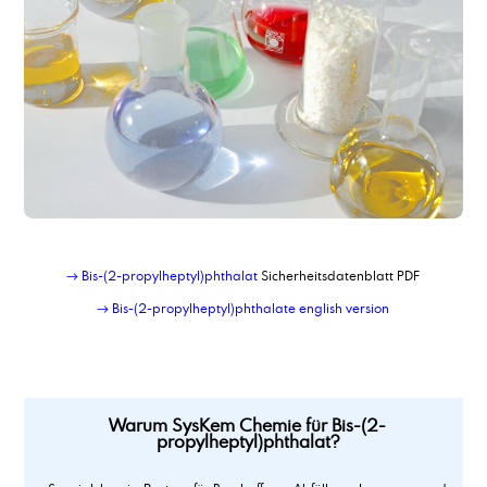
→ Bis-(2-propylheptyl)phthalat
Sicherheitsdatenblatt PDF
→ Bis-(2-propylheptyl)phthalate english version
Warum SysKem Chemie für Bis-(2-
propylheptyl)phthalat?