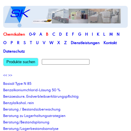
Chemikalien
0-9
A
B
C
D
E
F
G
H
I
K
L
M
N
O
P
R
S
T
U
V
W
X
Z
Dienstleistungen
Kontakt
Datenschutz
Produkte suchen
<<
>>
Basisöl Type N 85
Benzalkoniumchlorid-Lösung 50 %
Benzoesäure, Endverbleibserklärungspflichtig
Benzylalkohol, rein
Beratung / Bestandsüberwachung
Beratung zu Lagerhaltungsstrategien
Beratung/Bestandsplanung
Beratung/Lagerbestandsanalyse